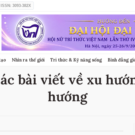
ISSN: 3093-382X
tạo
Nhìn ra thế giới
Tri thức & Kỹ năng sống
Bình đẳng gi
ác bài viết về xu hướn
hướng