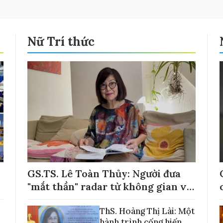
Nữ Trí thức
GS.TS. Lê Toàn Thủy: Người đưa
"mắt thần" radar từ không gian về
với những cánh đồng lúa Việt Nam
ThS. Hoàng Thị Lài: Một
hành trình cống hiến,