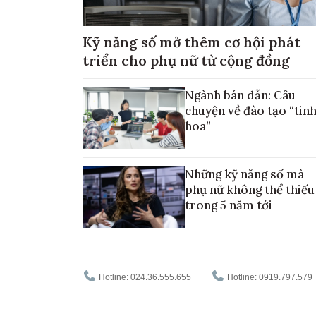
Kỹ năng số mở thêm cơ hội phát
triển cho phụ nữ từ cộng đồng
Ngành bán dẫn: Câu
chuyện về đào tạo “tin
hoa”
Những kỹ năng số mà
phụ nữ không thể thiếu
trong 5 năm tới
Hotline: 024.36.555.655
Hotline: 0919.797.579