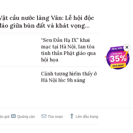
Vật cầu nước làng Vân: Lễ hội độc
đáo giữa bùn đất và khát vọng
mùa màng no đủ
“Sen Đầu Hạ IX” khai
mạc tại Hà Nội, lan tỏa
✕
tinh thần Phật giáo qua
hội họa
Cảnh tượng hiếm thấy ở
Hà Nội lúc 9h sáng
áo giá
Quảng cáo
Tòa soạn
Lên đầu trang