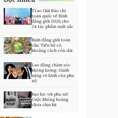
Trao Giải Báo chí
toàn quốc về Bình
đẳng giới 2026 cho
24 tác phẩm xuất sắc
Bình đẳng giới toàn
cầu: Tiến bộ có,
khoảng cách còn dài
Lao động chăm sóc
không lương: Gánh
nặng vô hình của phụ
nữ
Bạo lực với phụ nữ:
Cuộc khủng hoảng
chưa chịu lùi