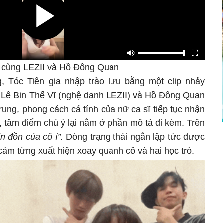
à cùng LEZII và Hồ Đông Quan
 Tóc Tiên gia nhập trào lưu bằng một clip nhảy
rò Lê Bin Thế Vĩ (nghệ danh LEZII) và Hồ Đông Quan
trung, phong cách cá tính của nữ ca sĩ tiếp tục nhận
 tâm điểm chú ý lại nằm ở phần mô tả đi kèm. Trên
in đồn của cô í”.
Dòng trạng thái ngắn lập tức được
 cảm từng xuất hiện xoay quanh cô và hai học trò.