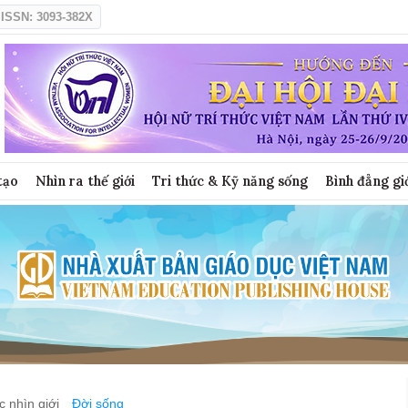
ISSN: 3093-382X
tạo
Nhìn ra thế giới
Tri thức & Kỹ năng sống
Bình đẳng gi
 nhìn giới
Đời sống