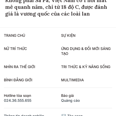
mẻ quanh năm, chỉ từ 18 độ C, được đánh
giá là vương quốc của các loài lan
TRANG CHỦ
SỰ KIỆN
NỮ TRÍ THỨC
ỨNG DỤNG & ĐỔI MỚI SÁNG
TẠO
NHÌN RA THẾ GIỚI
TRI THỨC & KỸ NĂNG SỐNG
BÌNH ĐẲNG GIỚI
MULTIMEDIA
Hotline tòa soạn
Báo giá
024.36.555.655
Quảng cáo
Thông tin doanh nghiệp
Tòa soạn