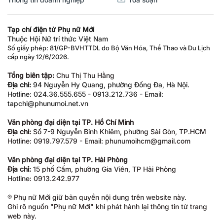
Tạp chí điện tử Phụ nữ Mới
Thuộc Hội Nữ trí thức Việt Nam
Số giấy phép: 81/GP-BVHTTDL do Bộ Văn Hóa, Thể Thao và Du Lịch
cấp ngày 12/6/2026.
Tổng biên tập:
Chu Thị Thu Hằng
Địa chỉ:
94 Nguyễn Hy Quang, phường Đống Đa, Hà Nội.
Hotline: 024.36.555.655 - 0913.212.736 - Email:
tapchi@phunumoi.net.vn
Văn phòng đại diện tại TP. Hồ Chí Minh
Địa chỉ:
Số 7-9 Nguyễn Bỉnh Khiêm, phường Sài Gòn, TP.HCM
Hotline: 0919.797.579 - Email: phunumoihcm@gmail.com
Văn phòng đại diện tại TP. Hải Phòng
Địa chỉ:
15 phố Cấm, phường Gia Viên, TP Hải Phòng
Hotline: 0913.242.977
® Phụ nữ Mới giữ bản quyền nội dung trên website này.
Ghi rõ nguồn "Phụ nữ Mới" khi phát hành lại thông tin từ trang
web này.