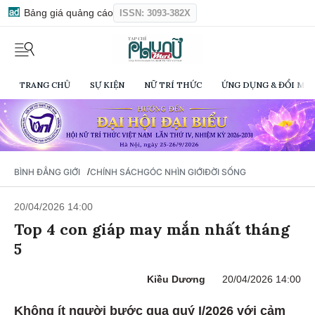
Bảng giá quảng cáo
ISSN: 3093-382X
TRANG CHỦ
SỰ KIỆN
NỮ TRÍ THỨC
ỨNG DỤNG & ĐỔI MỚI
/
BÌNH ĐẲNG GIỚI
CHÍNH SÁCH
GÓC NHÌN GIỚI
ĐỜI SỐNG
20/04/2026 14:00
Top 4 con giáp may mắn nhất tháng
5
Kiều Dương
20/04/2026 14:00
Không ít người bước qua quý I/2026 với cảm