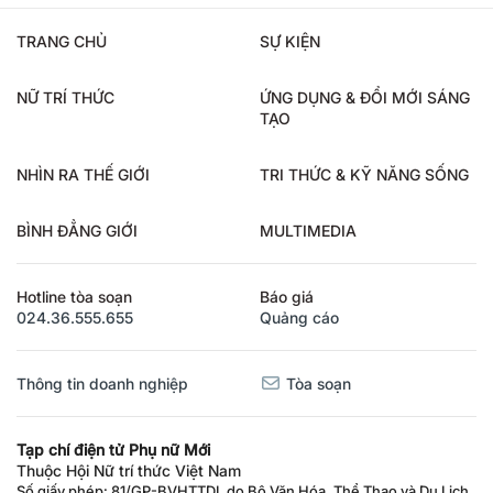
TRANG CHỦ
SỰ KIỆN
NỮ TRÍ THỨC
ỨNG DỤNG & ĐỔI MỚI SÁNG
TẠO
NHÌN RA THẾ GIỚI
TRI THỨC & KỸ NĂNG SỐNG
BÌNH ĐẲNG GIỚI
MULTIMEDIA
Hotline tòa soạn
Báo giá
024.36.555.655
Quảng cáo
Thông tin doanh nghiệp
Tòa soạn
Tạp chí điện tử Phụ nữ Mới
Thuộc Hội Nữ trí thức Việt Nam
Số giấy phép: 81/GP-BVHTTDL do Bộ Văn Hóa, Thể Thao và Du Lịch