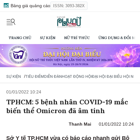
Bảng giá quảng cáo
ISSN: 3093-382X
TRANG CHỦ
SỰ KIỆN
NỮ TRÍ THỨC
ỨNG DỤNG & ĐỔI MỚI
/
SỰ KIỆN
TIÊU ĐIỂM
DIỄN ĐÀN
HOẠT ĐỘNG HỘI
ĐẠI HỘI ĐẠI BIỂU HỘI NỮ 
01/01/2022 10:24
TPHCM: 5 bệnh nhân COVID-19 mắc
biến thể Omicron đã âm tính
Thanh Mai
01/01/2022 10:24
Sở Y tế TP.HCM vừa có báo cáo nhanh gửi Bộ