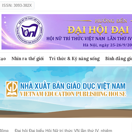
ISSN: 3093-382X
tạo
Nhìn ra thế giới
Tri thức & Kỹ năng sống
Bình đẳng gi
động
Đại hội Đại biểu Hội Nữ trí thức VN lần thứ IV, nhiệm