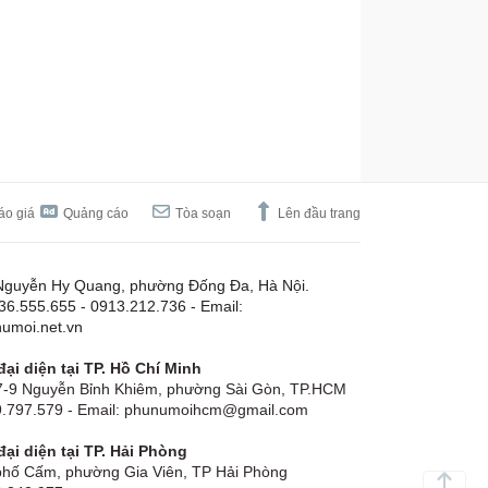
áo giá
Quảng cáo
Tòa soạn
Lên đầu trang
Nguyễn Hy Quang, phường Đống Đa, Hà Nội.
.36.555.655 - 0913.212.736 - Email:
umoi.net.vn
ại diện tại TP. Hồ Chí Minh
-9 Nguyễn Bỉnh Khiêm, phường Sài Gòn, TP.HCM
19.797.579 - Email: phunumoihcm@gmail.com
ại diện tại TP. Hải Phòng
hố Cấm, phường Gia Viên, TP Hải Phòng