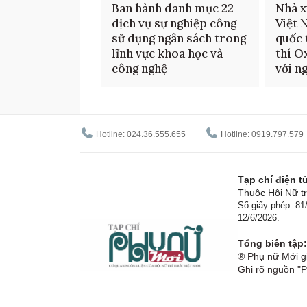
Ban hành danh mục 22
Nhà x
dịch vụ sự nghiệp công
Việt 
sử dụng ngân sách trong
quốc 
lĩnh vực khoa học và
thí O
công nghệ
với n
Hotline: 024.36.555.655
Hotline: 0919.797.579
Tạp chí điện 
Thuộc Hội Nữ tr
Số giấy phép: 8
12/6/2026.
Tổng biên tập:
® Phụ nữ Mới gi
Ghi rõ nguồn "P