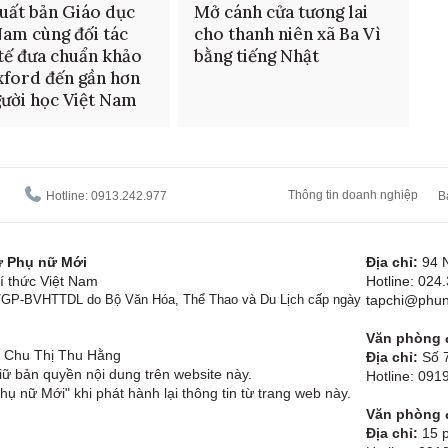
uất bản Giáo dục
Mở cánh cửa tương lai
Nam cùng đối tác
cho thanh niên xã Ba Vì
tế đưa chuẩn khảo
bằng tiếng Nhật
xford đến gần hơn
gười học Việt Nam
Thông tin doanh nghiệp
Hotline: 0913.242.977
B
tử Phụ nữ Mới
Địa chỉ:
94 
í thức Việt Nam
Hotline: 024
1/GP-BVHTTDL do Bộ Văn Hóa, Thể Thao và Du Lịch cấp ngày
tapchi@phun
Văn phòng đ
Chu Thị Thu Hằng
Địa chỉ:
Số 7
ữ bản quyền nội dung trên website này.
Hotline: 09
hụ nữ Mới" khi phát hành lại thông tin từ trang web này.
Văn phòng đ
Địa chỉ:
15 p