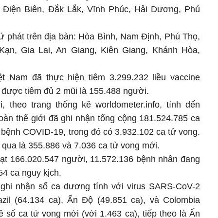
, Điện Biên, Đắk Lắk, Vĩnh Phúc, Hải Dương, Phú
hứ phát trên địa bàn: Hòa Bình, Nam Định, Phú Thọ,
ạn, Gia Lai, An Giang, Kiên Giang, Khánh Hòa,
ệt Nam đã thực hiện tiêm 3.299.232 liều vaccine
 được tiêm đủ 2 mũi là 155.488 người.
i, theo trang thống kê worldometer.info, tính đến
toàn thế giới đã ghi nhận tổng cộng 181.524.785 ca
bệnh COVID-19, trong đó có 3.932.102 ca tử vong.
 qua là 355.886 và 7.036 ca tử vong mới.
ạt 166.020.547 người, 11.572.136 bệnh nhân đang
54 ca nguy kịch.
 ghi nhận số ca dương tính với virus SARS-CoV-2
azil (64.134 ca), Ấn Độ (49.851 ca), và Colombia
ề số ca tử vong mới (với 1.463 ca), tiếp theo là Ấn