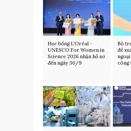
Học bổng L'Oréal -
Bộ tr
UNESCO For Women in
đề xu
Science 2026 nhận hồ sơ
ngoại
đến ngày 30/9
công 