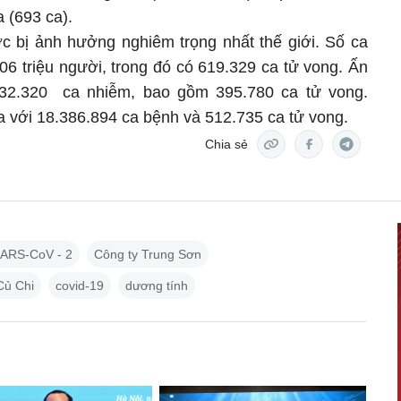
 (693 ca).
ớc bị ảnh hưởng nghiêm trọng nhất thế giới. Số ca
06 triệu người, trong đó có 619.329 ca tử vong. Ấn
232.320 ca nhiễm, bao gồm 395.780 ca tử vong.
 ba với 18.386.894 ca bệnh và 512.735 ca tử vong.
Chia sẻ
ARS-CoV - 2
Công ty Trung Sơn
Củ Chi
covid-19
dương tính