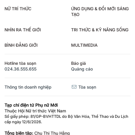
NỮ TRÍ THỨC
ỨNG DỤNG & ĐỔI MỚI SÁNG
TẠO
NHÌN RA THẾ GIỚI
TRI THỨC & KỸ NĂNG SỐNG
BÌNH ĐẲNG GIỚI
MULTIMEDIA
Hotline tòa soạn
Báo giá
024.36.555.655
Quảng cáo
Thông tin doanh nghiệp
Tòa soạn
Tạp chí điện tử Phụ nữ Mới
Thuộc Hội Nữ trí thức Việt Nam
Số giấy phép: 81/GP-BVHTTDL do Bộ Văn Hóa, Thể Thao và Du Lịch
cấp ngày 12/6/2026.
Tổng biên tập:
Chu Thị Thu Hằng