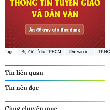
Tags:
Bộ Y tế hỗ trợ TPHCM
tiêm vaccine
TP.HC
Tin liên quan
Tin nên đọc
Cùng chuyên mục