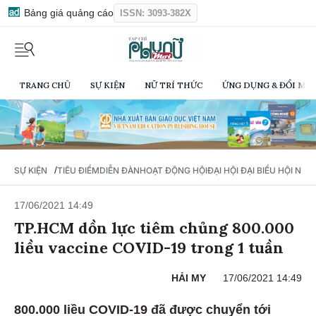
Bảng giá quảng cáo
ISSN: 3093-382X
TRANG CHỦ
SỰ KIỆN
NỮ TRÍ THỨC
ỨNG DỤNG & ĐỔI MỚI
/
SỰ KIỆN
TIÊU ĐIỂM
DIỄN ĐÀN
HOẠT ĐỘNG HỘI
ĐẠI HỘI ĐẠI BIỂU HỘI NỮ 
17/06/2021 14:49
TP.HCM dồn lực tiêm chủng 800.000
liều vaccine COVID-19 trong 1 tuần
HẢI MY
17/06/2021 14:49
800.000 liều COVID-19 đã được chuyển tới