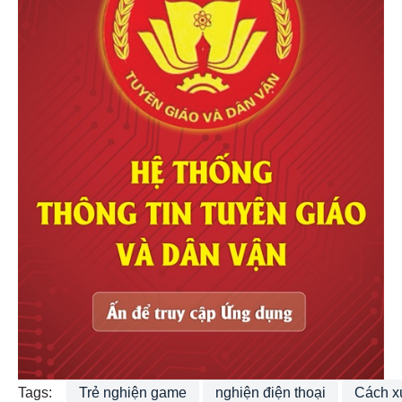
Tags:
Trẻ nghiện game
nghiện điện thoại
Cách x