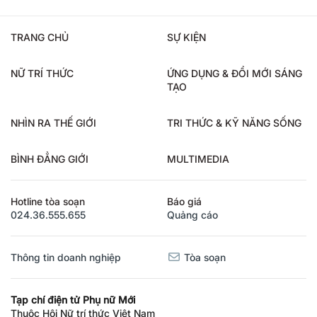
TRANG CHỦ
SỰ KIỆN
NỮ TRÍ THỨC
ỨNG DỤNG & ĐỔI MỚI SÁNG
TẠO
NHÌN RA THẾ GIỚI
TRI THỨC & KỸ NĂNG SỐNG
BÌNH ĐẲNG GIỚI
MULTIMEDIA
Hotline tòa soạn
Báo giá
024.36.555.655
Quảng cáo
Thông tin doanh nghiệp
Tòa soạn
Tạp chí điện tử Phụ nữ Mới
Thuộc Hội Nữ trí thức Việt Nam