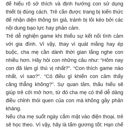
để hiểu rõ sở thích và định hướng con sử dụng
thiết bị đúng cách. Trẻ cần được trang bị kiến thức
để nhận diện thông tin giả, tránh bị lôi kéo bởi các
nội dung bạo lực hay phản cảm.
Trẻ dễ nghiện game khi thiếu sự kết nối tình cảm
với gia đình. Vì vậy, thay vì quát mắng hay ép
buộc, cha mẹ cần dành thời gian lắng nghe con
nhiều hơn. Hãy hỏi con những câu như: “Hôm nay
con đã làm gì thú vị nhất?”. “Con thích game nào
nhất, vì sao?”. “Có điều gì khiến con cảm thấy
căng thẳng không?”. Sự quan tâm, thấu hiểu sẽ
giúp trẻ cởi mở hơn, từ đó cha mẹ có thể dễ dàng
điều chỉnh thói quen của con mà không gây phản
kháng.
Nếu cha mẹ suốt ngày cắm mặt vào điện thoại, trẻ
sẽ học theo. Vì vậy, hãy là tấm gương tốt: Hạn chế