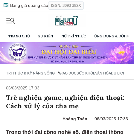
Bảng giá quảng cáo
ISSN: 3093-382X
TRANG CHỦ
SỰ KIỆN
NỮ TRÍ THỨC
ỨNG DỤNG & ĐỔI MỚI
/
TRI THỨC & KỸ NĂNG SỐNG
GIÁO DỤC
SỨC KHỎE
VĂN HÓA
DU LỊCH- Ẩ
06/03/2025 17:33
Trẻ nghiện game, nghiện điện thoại:
Cách xử lý của cha mẹ
Hoàng Toàn
06/03/2025 17:33
Trong thời đại công nghệ số, điện thoại thông