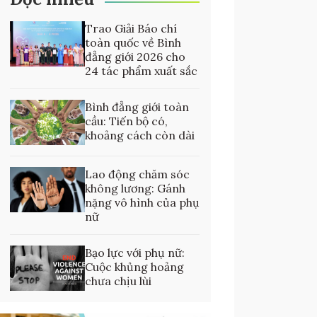
Trao Giải Báo chí
toàn quốc về Bình
đẳng giới 2026 cho
24 tác phẩm xuất sắc
Bình đẳng giới toàn
cầu: Tiến bộ có,
khoảng cách còn dài
Lao động chăm sóc
không lương: Gánh
nặng vô hình của phụ
nữ
Bạo lực với phụ nữ:
Cuộc khủng hoảng
chưa chịu lùi