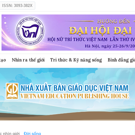
ISSN: 3093-382X
tạo
Nhìn ra thế giới
Tri thức & Kỹ năng sống
Bình đẳng gi
 nhìn giới
Đời sống