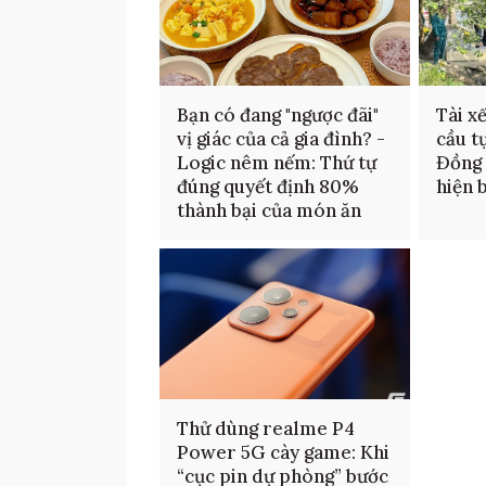
Bạn có đang "ngược đãi"
Tài x
vị giác của cả gia đình? -
cầu t
Logic nêm nếm: Thứ tự
Đồng 
đúng quyết định 80%
hiện 
thành bại của món ăn
Thử dùng realme P4
Power 5G cày game: Khi
“cục pin dự phòng” bước