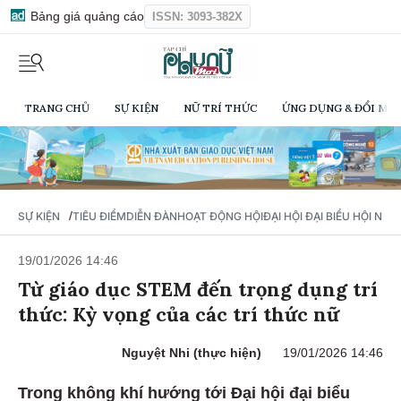
Bảng giá quảng cáo
ISSN: 3093-382X
TRANG CHỦ
SỰ KIỆN
NỮ TRÍ THỨC
ỨNG DỤNG & ĐỔI MỚI
/
SỰ KIỆN
TIÊU ĐIỂM
DIỄN ĐÀN
HOẠT ĐỘNG HỘI
ĐẠI HỘI ĐẠI BIỂU HỘI NỮ 
19/01/2026 14:46
Từ giáo dục STEM đến trọng dụng trí
thức: Kỳ vọng của các trí thức nữ
Nguyệt Nhi (thực hiện)
19/01/2026 14:46
Trong không khí hướng tới Đại hội đại biểu