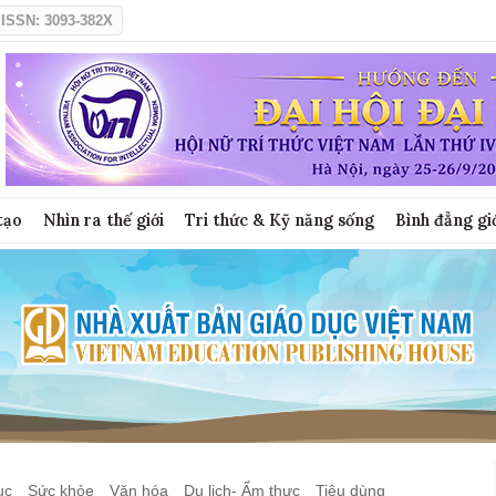
ISSN: 3093-382X
tạo
Nhìn ra thế giới
Tri thức & Kỹ năng sống
Bình đẳng gi
ục
Sức khỏe
Văn hóa
Du lịch- Ẩm thực
Tiêu dùng