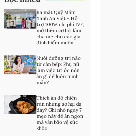
Ra mắt Quỹ Mầm
Xanh An Việt – Hỗ
trợ 100% chi phí IVF,
mở thêm cơ hội làm
cha mẹ cho các gia
đình hiếm muộn
Nuôi dưỡng trí não
từ căn bếp: Phụ nữ
làm việc trí óc nên
ăn gì để luôn minh
mẫn?
Thích ăn đồ chiên
rán nhưng sợ hại dạ
dày? Ghi nhớ ngay 7
mẹo này để ăn ngon
mà vẫn bảo vệ sức
khỏe