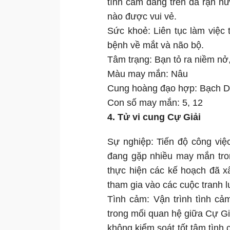
tình cảm đang trên đà rạn n
nào được vui vẻ.
Sức khoẻ: Liên tục làm việc 
bệnh về mắt và não bộ.
Tâm trạng: Bạn tỏ ra niềm nở,
Màu may mắn: Nâu
Cung hoàng đạo hợp: Bạch 
Con số may mắn: 5, 12
4. Tử vi cung Cự Giải
Sự nghiệp: Tiến độ công vi
đang gặp nhiều may mắn tron
thực hiện các kế hoạch đã x
tham gia vào các cuộc tranh l
Tình cảm: Vận trình tình cả
trong mối quan hệ giữa Cự Gi
không kiểm soát tốt tâm tình 