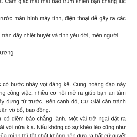
ứt. Cảm giác mất mát bao trùm khiến bạn chẳng lúc
trước màn hình máy tính, điện thoại dễ gây ra các
 tràn đầy nhiệt huyết và tình yêu đời, mến người.
Dương
ệc có bước nhảy vọt đáng kể. Cung hoàng đạo này
g công việc, nhiều cơ hội mở ra giúp bạn an tâm
ây dựng từ trước. Bên cạnh đó, Cự Giải cần tránh
uận vô bổ, bao đồng.
m có điềm báo chẳng lành. Một vài trở ngại đặt ra
ải với nửa kia. Nếu không có sự khéo léo cũng như
của mình thì tốt nhất không nên đưa ra bất cứ quyết