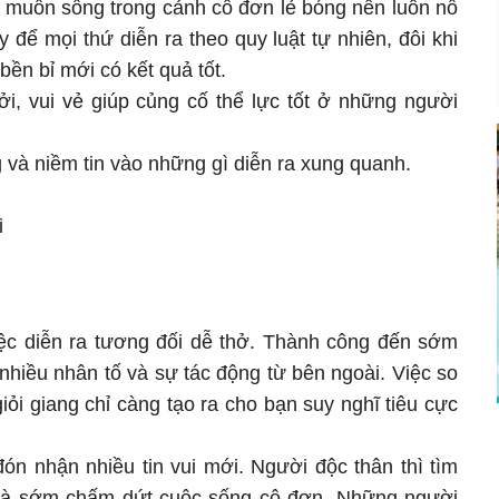
g muốn sống trong cảnh cô đơn lẻ bóng nên luôn nỗ
y để mọi thứ diễn ra theo quy luật tự nhiên, đôi khi
ì bền bỉ mới có kết quả tốt.
i, vui vẻ giúp củng cố thể lực tốt ở những người
 và niềm tin vào những gì diễn ra xung quanh.
i
iệc diễn ra tương đối dễ thở. Thành công đến sớm
hiều nhân tố và sự tác động từ bên ngoài. Việc so
ỏi giang chỉ càng tạo ra cho bạn suy nghĩ tiêu cực
ón nhận nhiều tin vui mới. Người độc thân thì tìm
và sớm chấm dứt cuộc sống cô đơn. Những người