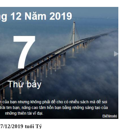
y
7
/1
2
/2019 tuổi Tý