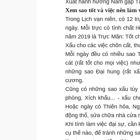
Xuất hành hướng Nam gặp Tài th
Xem sao tốt và việc nên làm 
Trong Lịch vạn niên, có 12 
ngày. Mỗi trực có tính chất r
năm 2019 là Trực Mãn: Tốt ch
Xấu cho các việc chôn cất, 
Mỗi ngày đều có nhiều sao T
cát (rất tốt cho mọi việc) n
những sao Đại hung (rất xấ
cương.
Cũng có những sao xấu tùy 
phòng, Xích khẩu... - xấu ch
Hoặc ngày có Thiên hỏa, Ngu
động thổ, sửa chữa nhà cửa
Khi tính làm việc đại sự, cầ
cụ thể nào, để tránh những s