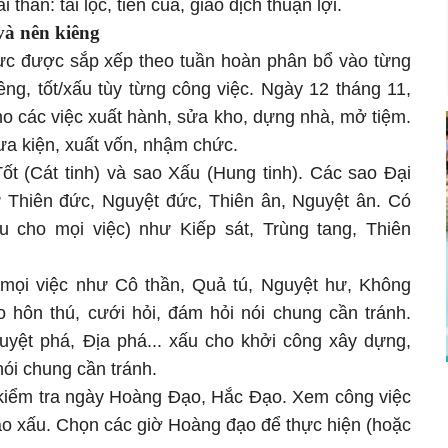
ần: tài lộc, tiền của, giao dịch thuận lợi.
và nên kiêng
trực được sắp xếp theo tuần hoàn phân bổ vào từng
iêng, tốt/xấu tùy từng công việc. Ngày 12 tháng 11,
o các việc xuất hành, sửa kho, dựng nhà, mở tiệm.
thưa kiện, xuất vốn, nhậm chức.
ốt (Cát tinh) và sao Xấu (Hung tinh). Các sao Đại
hư Thiên đức, Nguyệt đức, Thiên ân, Nguyệt ân. Có
u cho mọi việc) như Kiếp sát, Trùng tang, Thiên
mọi việc như Cô thần, Quả tú, Nguyệt hư, Không
o hôn thú, cưới hỏi, đám hỏi nói chung cần tránh.
yệt phá, Địa phá... xấu cho khởi công xây dựng,
 nói chung cần tránh.
n kiểm tra ngày Hoàng Đạo, Hắc Đạo. Xem công việc
ao xấu. Chọn các giờ Hoàng đạo để thực hiện (hoặc