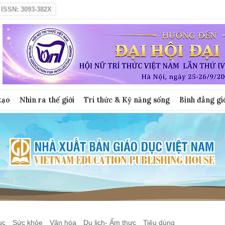
ISSN: 3093-382X
tạo
Nhìn ra thế giới
Tri thức & Kỹ năng sống
Bình đẳng gi
ục
Sức khỏe
Văn hóa
Du lịch- Ẩm thực
Tiêu dùng