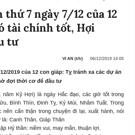
h thứ 7 ngày 7/12 của 12
ó tài chính tốt, Hợi
u tư
VI AN (t/h)
06/12/2019 14:05
7/12/2019 của 12 con giáp: Tỵ tránh xa các dự án
hờ đợi thời cơ để đầu tư
 năm Kỷ Hợi) là ngày Hắc đạo, các giờ tốt trong
ửu, Bính Thìn, Đinh Tỵ, Kỷ Mùi, Nhâm Tuất. Trong
 nên cẩn thận trong chuyện đi lại, xuất hành, nói
 sự là: Canh Thân, Giáp Thân
p Hỷ thần: niềm vui, may mắn, thuận lợi.