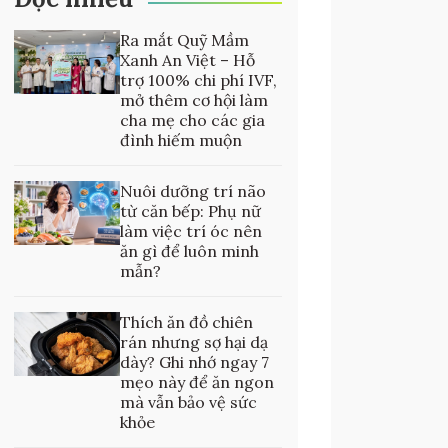
Ra mắt Quỹ Mầm
Xanh An Việt – Hỗ
trợ 100% chi phí IVF,
mở thêm cơ hội làm
cha mẹ cho các gia
đình hiếm muộn
Nuôi dưỡng trí não
từ căn bếp: Phụ nữ
làm việc trí óc nên
ăn gì để luôn minh
mẫn?
Thích ăn đồ chiên
rán nhưng sợ hại dạ
dày? Ghi nhớ ngay 7
mẹo này để ăn ngon
mà vẫn bảo vệ sức
khỏe