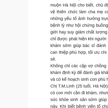
muộn Hà Nội cho biết, chủ đ
vệ thiên chức làm cha mẹ của
những yếu tố ảnh hưởng trực 
bệnh lý như hội chứng buồng
giới hay suy giảm chất lượng 
chỉ được phát hiện khi người
khám sớm giúp bác sĩ đánh g
can thiệp phù hợp, tối ưu chi 
sẻ.
Không chỉ các cặp vợ chồng
khám định kỳ để đánh giá khả
và có kế hoạch sinh con phù 
Chị T.M.Linh (25 tuổi, Hà Nội)
có con mới cần đi khám, nhưng
sức khỏe sinh sản sớm giúp
này. Khi biết bệnh viện tổ c