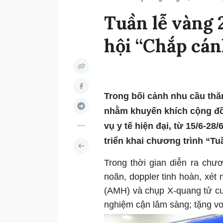
Tuần lễ vàng 
hội “Chắp cá
Trong bối cảnh nhu cầu th
nhằm khuyến khích cộng đồn
vụ y tế hiện đại, từ 15/6-2
triển khai chương trình “
Trong thời gian diễn ra chư
noãn, doppler tinh hoàn, xét 
(AMH) và chụp X-quang tử cun
nghiệm cận lâm sàng; tặng vou