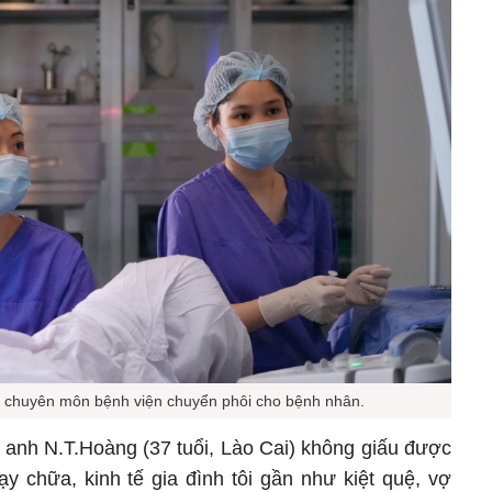
 chuyên môn bệnh viện chuyển phôi cho bệnh nhân.
, anh N.T.Hoàng (37 tuổi, Lào Cai) không giấu được
y chữa, kinh tế gia đình tôi gần như kiệt quệ, vợ