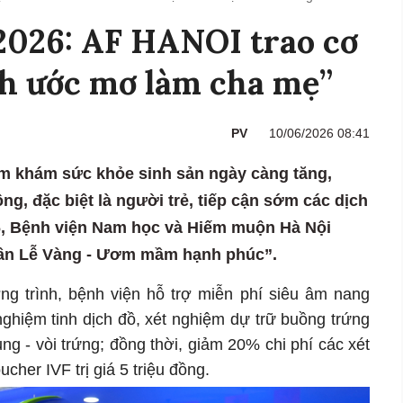
2026: AF HANOI trao cơ
nh ước mơ làm cha mẹ”
PV
10/06/2026 08:41
ăm khám sức khỏe sinh sản ngày càng tăng,
g, đặc biệt là người trẻ, tiếp cận sớm các dịch
8/6, Bệnh viện Nam học và Hiếm muộn Hà Nội
Tuần Lễ Vàng - Ươm mầm hạnh phúc”.
ơng trình, bệnh viện hỗ trợ miễn phí siêu âm nang
nghiệm tinh dịch đồ, xét nghiệm dự trữ buồng trứng
g - vòi trứng; đồng thời, giảm 20% chi phí các xét
cher IVF trị giá 5 triệu đồng.