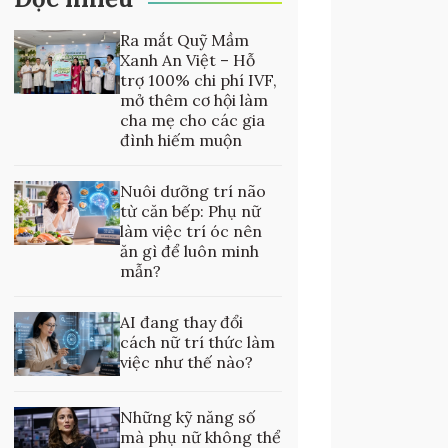
Ra mắt Quỹ Mầm
Xanh An Việt – Hỗ
trợ 100% chi phí IVF,
mở thêm cơ hội làm
cha mẹ cho các gia
đình hiếm muộn
Nuôi dưỡng trí não
từ căn bếp: Phụ nữ
làm việc trí óc nên
ăn gì để luôn minh
mẫn?
AI đang thay đổi
cách nữ trí thức làm
việc như thế nào?
Những kỹ năng số
mà phụ nữ không thể