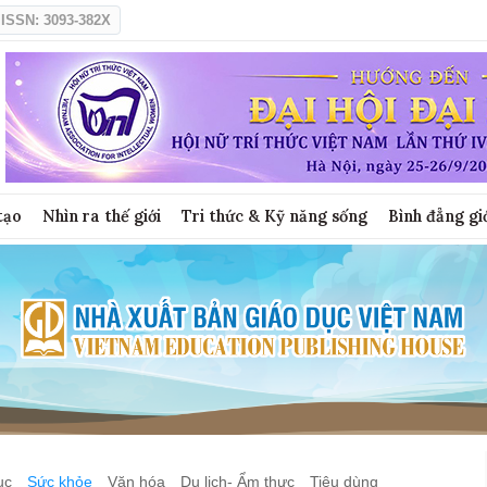
ISSN: 3093-382X
tạo
Nhìn ra thế giới
Tri thức & Kỹ năng sống
Bình đẳng gi
ục
Sức khỏe
Văn hóa
Du lịch- Ẩm thực
Tiêu dùng