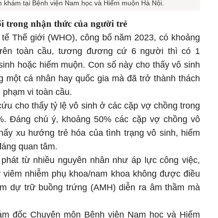
ăm khám tại Bệnh viện Nam học và Hiếm muộn Hà Nội.
ổi trong nhận thức của người trẻ
 tế Thế giới (WHO), công bố năm 2023, có khoảng
rên toàn cầu, tương đương cứ 6 người thì có 1
 sinh hoặc hiếm muộn. Con số này cho thấy vô sinh
ng một cá nhân hay quốc gia mà đã trở thành thách
 phạm vi toàn cầu.
ứu cho thấy tỷ lệ vô sinh ở các cặp vợ chồng trong
7%. Đáng chú ý, khoảng 50% các cặp vợ chồng vô
thấy xu hướng trẻ hóa của tình trạng vô sinh, hiếm
đáng quan tâm.
t phát từ nhiều nguyên nhân như áp lực công việc,
lý viêm nhiễm phụ khoa/nam khoa không được điều
iảm dự trữ buồng trứng (AMH) diễn ra âm thầm mà
iám đốc Chuyên môn Bệnh viện Nam học và Hiếm