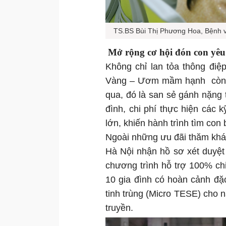
TS.BS Bùi Thị Phương Hoa, Bệnh 
Mở rộng cơ hội đón con yêu
Không chỉ lan tỏa thông đi
Vàng – Ươm mầm hạnh còn ti
qua, đó là san sẻ gánh nặng 
đình, chi phí thực hiện các k
lớn, khiến hành trình tìm con b
Ngoài những ưu đãi thăm kh
Hà Nội nhận hồ sơ xét duyệt 
chương trình hỗ trợ 100% chi
10 gia đình có hoàn cảnh đặc
tinh trùng (Micro TESE) cho n
truyền.