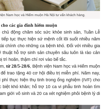
viện Nam học và Hiếm muộn Hà Nội tư vấn khách hàng.
 cho các gia đình hiếm muộn
ệp chủ động chăm sóc sức khỏe sinh sản, Tuần Lễ
ếp tục thực hiện sứ mệnh cốt lõi suốt nhiều năm
tài chính cho những ca bệnh khó. Đối với nhiều gia
ỹ thuật hỗ trợ sinh sản chuyên sâu luôn là rào cản
ị trì hoãn, thậm chí rơi vào bế tắc.
từ 28/5-28/6
ám,
, Bệnh viện Nam học và Hiếm muộn
để trao tặng 40 cơ hội điều trị miễn phí. Năm nay,
 phí thực hiện thụ tinh trong ống nghiệm (IVF) cho
 biệt khó khăn; hỗ trợ 10 ca vi phẫu tinh hoàn tìm
am giới vô sinh và 20 ca xét nghiệm phôi bệnh lý di