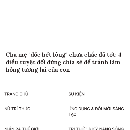
Cha mẹ "dốc hết lòng" chưa chắc đã tốt: 4
điều tuyệt đối đừng chia sẻ để tránh làm
hỏng tương lai của con
TRANG CHỦ
SỰ KIỆN
NỮ TRÍ THỨC
ỨNG DỤNG & ĐỔI MỚI SÁNG
TẠO
NHÌN RA THẾ GIỚI
TRI THỨC & KỸ NĂNG SỐNG