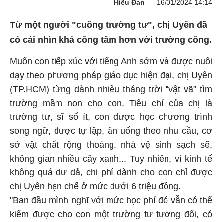
Hiểu Đan
16/01/2024 14:14
Từ một người "cuồng trường tư", chị Uyên đã
có cái nhìn khá công tâm hơn với trường công.
Muốn con tiếp xúc với tiếng Anh sớm và được nuôi
dạy theo phương pháp giáo dục hiện đại, chị Uyên
(TP.HCM) từng dành nhiều tháng trời "vật vã" tìm
trường mầm non cho con. Tiêu chí của chị là
trường tư, sĩ số ít, con được học chương trình
song ngữ, được tự lập, ăn uống theo nhu cầu, cơ
sở vật chất rộng thoáng, nhà vệ sinh sạch sẽ,
không gian nhiều cây xanh... Tuy nhiên, vì kinh tế
không quá dư dả, chi phí dành cho con chỉ được
chị Uyên hạn chế ở mức dưới 6 triệu đồng.
"Ban đầu mình nghĩ với mức học phí đó vẫn có thể
kiếm được cho con một trường tư tương đối, có