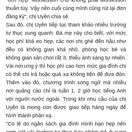
thuần túy. Vậy nên cuối cùng mình cũng rút lại đơn
đăng ký", chị Uyên chia sẻ.
Sau đó, chị Uyên tiếp tục tham khảo nhiều trường
tư thục xung quanh. Bà mẹ này cho biết, với mức
học phí khá eo hẹp, các nơi chị ghé đến hầu như
đều có không gian khá nhỏ, phòng học bé và
không gian sân chơi rất ít, thiếu ánh sáng tự nhiên.
Vài nơi ưng ý thì học phí cao hơn mức gia đình chị
có thể chi trả hoặc quá xa không tiện để đưa đón.
Thêm vào đó, chương trình song ngữ mà nhiều
nơi quảng cáo chỉ là tuần 1, 2 giờ học tiếng Anh
với người nước ngoài. Trong khi nhu cầu của chị
Uyên là mong con được giao tiếp hàng ngày để
hình thành phản xạ.
"Có lẽ do ngân sách gia đình mình hạn hẹp nên
xem xét vài trường tư thục hay nhóm trẻ ở xung