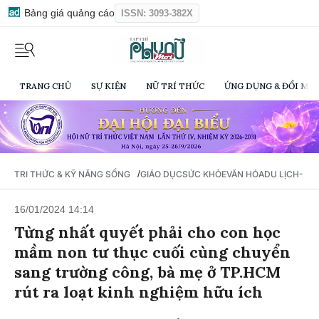
Bảng giá quảng cáo
ISSN: 3093-382X
TRANG CHỦ
SỰ KIỆN
NỮ TRÍ THỨC
ỨNG DỤNG & ĐỔI MỚI
/
TRI THỨC & KỸ NĂNG SỐNG
GIÁO DỤC
SỨC KHỎE
VĂN HÓA
DU LỊCH- Ẩ
16/01/2024 14:14
Từng nhất quyết phải cho con học
mầm non tư thục cuối cùng chuyển
sang trường công, bà mẹ ở TP.HCM
rút ra loạt kinh nghiệm hữu ích