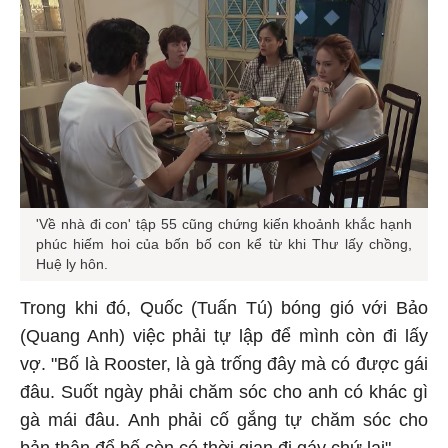
'Về nhà đi con' tập 55 cũng chứng kiến khoảnh khắc hạnh
phúc hiếm hoi của bốn bố con kể từ khi Thư lấy chồng,
Huệ ly hôn.
Trong khi đó, Quốc (Tuấn Tú) bóng gió với Bảo
(Quang Anh) việc phải tự lập để mình còn đi lấy
vợ. "Bố là Rooster, là gà trống đây mà có được gái
đâu. Suốt ngày phải chăm sóc cho anh có khác gì
gà mái đâu. Anh phải cố gắng tự chăm sóc cho
bản thân để bố còn có thời gian đi gáy chứ lại".