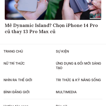
Mê Dynamic Island? Chọn iPhone 14 Pro
cũ thay 13 Pro Max cũ
TRANG CHỦ
SỰ KIỆN
NỮ TRÍ THỨC
ỨNG DỤNG & ĐỔI MỚI SÁNG
TẠO
NHÌN RA THẾ GIỚI
TRI THỨC & KỸ NĂNG SỐNG
BÌNH ĐẲNG GIỚI
MULTIMEDIA
Hotline tòa soạn
Báo giá