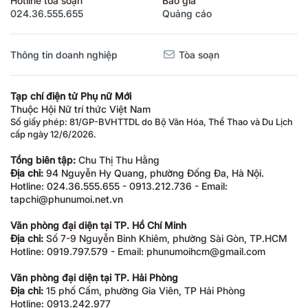
024.36.555.655
Quảng cáo
Thông tin doanh nghiệp
Tòa soạn
Tạp chí điện tử Phụ nữ Mới
Thuộc Hội Nữ trí thức Việt Nam
Số giấy phép: 81/GP-BVHTTDL do Bộ Văn Hóa, Thể Thao và Du Lịch
cấp ngày 12/6/2026.
Tổng biên tập:
Chu Thị Thu Hằng
Địa chỉ:
94 Nguyễn Hy Quang, phường Đống Đa, Hà Nội.
Hotline: 024.36.555.655 - 0913.212.736 - Email:
tapchi@phunumoi.net.vn
Văn phòng đại diện tại TP. Hồ Chí Minh
Địa chỉ:
Số 7-9 Nguyễn Bỉnh Khiêm, phường Sài Gòn, TP.HCM
Hotline: 0919.797.579 - Email: phunumoihcm@gmail.com
Văn phòng đại diện tại TP. Hải Phòng
Địa chỉ:
15 phố Cấm, phường Gia Viên, TP Hải Phòng
Hotline: 0913.242.977