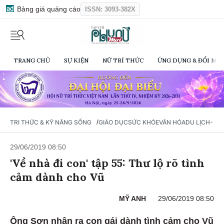
Bảng giá quảng cáo
ISSN: 3093-382X
TRANG CHỦ
SỰ KIỆN
NỮ TRÍ THỨC
ỨNG DỤNG & ĐỔI MỚI
/
TRI THỨC & KỸ NĂNG SỐNG
GIÁO DỤC
SỨC KHỎE
VĂN HÓA
DU LỊCH- Ẩ
29/06/2019 08:50
'Về nhà đi con' tập 55: Thư lộ rõ tình
cảm dành cho Vũ
MỸ ANH
29/06/2019 08:50
Ông Sơn nhận ra con gái dành tình cảm cho Vũ