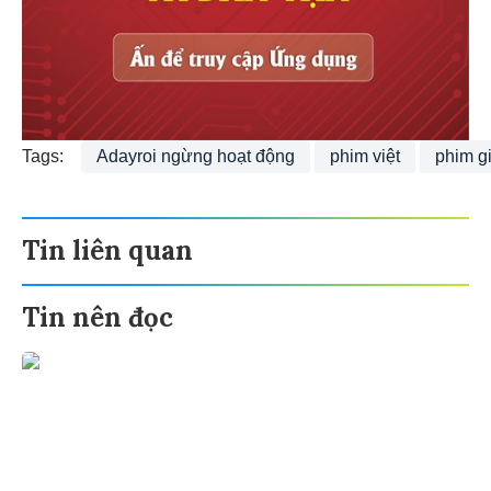
Tags:
Adayroi ngừng hoạt động
phim việt
phim g
Tin liên quan
Tin nên đọc