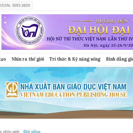
ISSN: 3093-382X
tạo
Nhìn ra thế giới
Tri thức & Kỹ năng sống
Bình đẳng gi
 nhìn giới
Đời sống