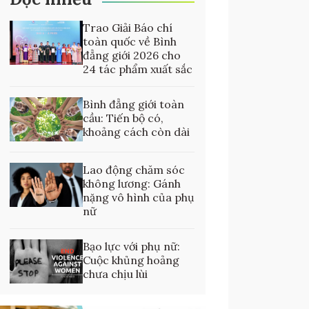
Trao Giải Báo chí
toàn quốc về Bình
đẳng giới 2026 cho
24 tác phẩm xuất sắc
Bình đẳng giới toàn
cầu: Tiến bộ có,
khoảng cách còn dài
Lao động chăm sóc
không lương: Gánh
nặng vô hình của phụ
nữ
Bạo lực với phụ nữ:
Cuộc khủng hoảng
chưa chịu lùi