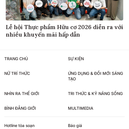
Lễ hội Thực phẩm Hữu cơ 2026 diễn ra với
nhiều khuyến mãi hấp dẫn
TRANG CHỦ
SỰ KIỆN
NỮ TRÍ THỨC
ỨNG DỤNG & ĐỔI MỚI SÁNG
TẠO
NHÌN RA THẾ GIỚI
TRI THỨC & KỸ NĂNG SỐNG
BÌNH ĐẲNG GIỚI
MULTIMEDIA
Hotline tòa soạn
Báo giá