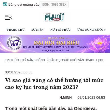
Bảng giá quảng cáo
ISSN: 3093-382X
TRANG CHỦ
SỰ KIỆN
NỮ TRÍ THỨC
ỨNG DỤNG & ĐỔI MỚI
/
TRI THỨC & KỸ NĂNG SỐNG
GIÁO DỤC
SỨC KHỎE
VĂN HÓA
DU LỊCH- Ẩ
08/01/2023 06:53
Vì sao giá vàng có thể hướng tới mức
cao kỷ lục trong năm 2023?
N.MINH
08/01/2023 06:53
Trong một phát biểu gần đây, bà Georgieva,