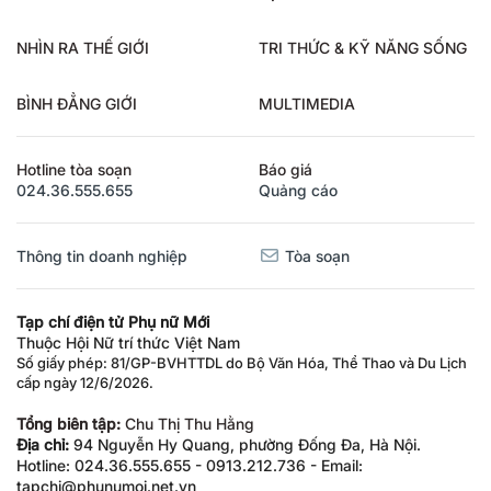
NHÌN RA THẾ GIỚI
TRI THỨC & KỸ NĂNG SỐNG
BÌNH ĐẲNG GIỚI
MULTIMEDIA
Hotline tòa soạn
Báo giá
024.36.555.655
Quảng cáo
Thông tin doanh nghiệp
Tòa soạn
Tạp chí điện tử Phụ nữ Mới
Thuộc Hội Nữ trí thức Việt Nam
Số giấy phép: 81/GP-BVHTTDL do Bộ Văn Hóa, Thể Thao và Du Lịch
cấp ngày 12/6/2026.
Tổng biên tập:
Chu Thị Thu Hằng
Địa chỉ:
94 Nguyễn Hy Quang, phường Đống Đa, Hà Nội.
Hotline: 024.36.555.655 - 0913.212.736 - Email:
tapchi@phunumoi.net.vn