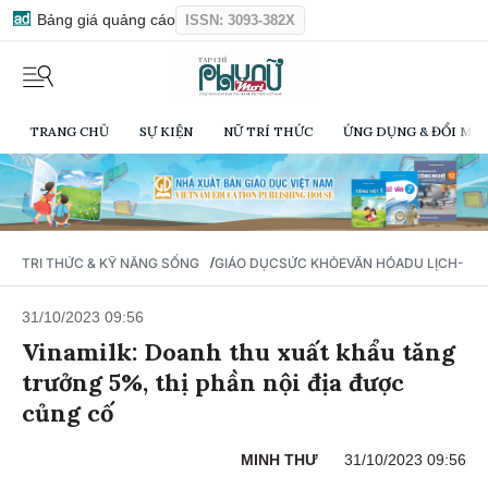
Bảng giá quảng cáo
ISSN: 3093-382X
TRANG CHỦ
SỰ KIỆN
NỮ TRÍ THỨC
ỨNG DỤNG & ĐỔI MỚI
/
TRI THỨC & KỸ NĂNG SỐNG
GIÁO DỤC
SỨC KHỎE
VĂN HÓA
DU LỊCH- Ẩ
31/10/2023 09:56
Vinamilk: Doanh thu xuất khẩu tăng
trưởng 5%, thị phần nội địa được
củng cố
MINH THƯ
31/10/2023 09:56