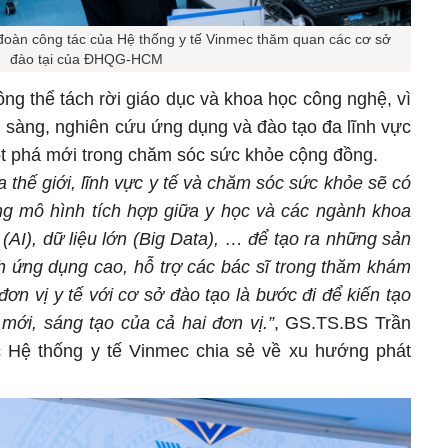
oàn công tác của Hệ thống y tế Vinmec thăm quan các cơ sở
đào tại của ĐHQG-HCM
ông thể tách rời giáo dục và khoa học công nghệ, vì
m sàng, nghiên cứu ứng dụng và đào tạo đa lĩnh vực
ột phá mới trong chăm sóc sức khỏe cộng đồng.
a thế giới, lĩnh vực y tế và chăm sóc sức khỏe sẽ có
g mô hình tích hợp giữa y học và các ngành khoa
 (AI), dữ liệu lớn (Big Data), … để tạo ra những sản
h ứng dụng cao, hỗ trợ các bác sĩ trong thăm khám
 đơn vị y tế với cơ sở đào tạo là bước đi để kiến tạo
i mới, sáng tạo của cả hai đơn vị.”
, GS.TS.BS Trần
 Hệ thống y tế Vinmec chia sẻ về xu hướng phát