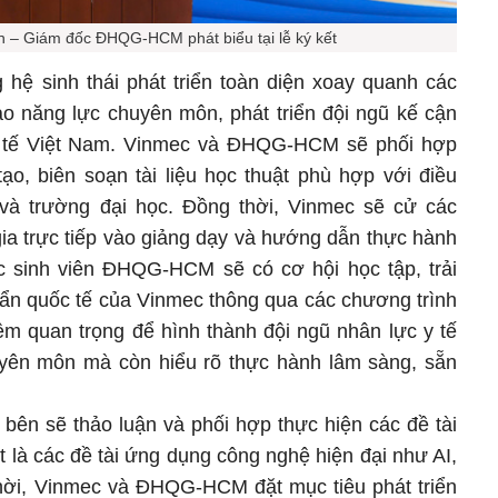
 – Giám đốc ĐHQG-HCM phát biểu tại lễ ký kết
 hệ sinh thái phát triển toàn diện xoay quanh các
o năng lực chuyên môn, phát triển đội ngũ kế cận
y tế Việt Nam. Vinmec và ĐHQG-HCM sẽ phối hợp
ạo, biên soạn tài liệu học thuật phù hợp với điều
n và trường đại học. Đồng thời, Vinmec sẽ cử các
gia trực tiếp vào giảng dạy và hướng dẫn thực hành
c sinh viên ĐHQG-HCM sẽ có cơ hội học tập, trải
uẩn quốc tế của Vinmec thông qua các chương trình
đệm quan trọng để hình thành đội ngũ nhân lực y tế
huyên môn mà còn hiểu rõ thực hành lâm sàng, sẵn
 bên sẽ thảo luận và phối hợp thực hiện các đề tài
t là các đề tài ứng dụng công nghệ hiện đại như AI,
thời, Vinmec và ĐHQG-HCM đặt mục tiêu phát triển