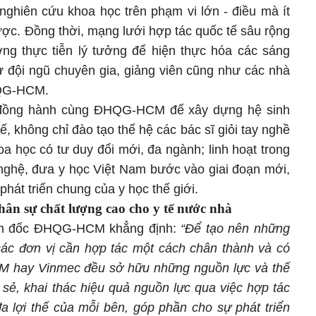
 nghiên cứu khoa học trên phạm vi lớn - điều mà ít
ược. Đồng thời, mạng lưới hợp tác quốc tế sâu rộng
ng thực tiễn lý tưởng để hiện thực hóa các sáng
ừ đội ngũ chuyên gia, giảng viên cũng như các nhà
HQG-HCM.
đồng hành cùng ĐHQG-HCM để xây dựng hệ sinh
tế, không chỉ đào tạo thế hệ các bác sĩ giỏi tay nghề
a học có tư duy đổi mới, đa ngành; linh hoạt trong
 nghệ, đưa y học Việt Nam bước vào giai đoạn mới,
hát triển chung của y học thế giới.
hân sự chất lượng cao cho y tế nước nhà
m đốc ĐHQG-HCM khẳng định:
“Để tạo nên những
 các đơn vị cần hợp tác một cách chân thành và có
M hay Vinmec đều sở hữu những nguồn lực và thế
 sẻ, khai thác hiệu quả nguồn lực qua việc hợp tác
đa lợi thế của mỗi bên, góp phần cho sự phát triển