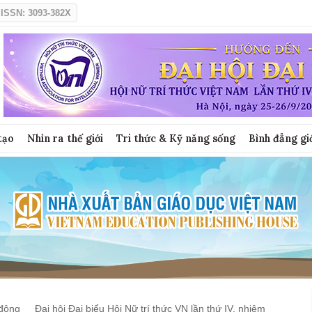
ISSN: 3093-382X
tạo
Nhìn ra thế giới
Tri thức & Kỹ năng sống
Bình đẳng gi
động
Đại hội Đại biểu Hội Nữ trí thức VN lần thứ IV, nhiệm