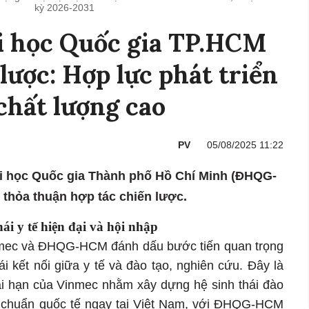
kỳ 2026-2031
i học Quốc gia TP.HCM
lược: Hợp lực phát triển
 chất lượng cao
PV
05/08/2025 11:22
ại học Quốc gia Thành phố Hồ Chí Minh (ĐHQG-
 thỏa thuận hợp tác chiến lược.
ái y tế hiện đại và hội nhập
nmec và ĐHQG-HCM đánh dấu bước tiến quan trọng
hái kết nối giữa y tế và đào tạo, nghiên cứu. Đây là
ài hạn của Vinmec nhằm xây dựng hệ sinh thái đào
g chuẩn quốc tế ngay tại Việt Nam, với ĐHQG-HCM