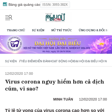
Bảng giá quảng cáo
ISSN: 3093-382X
TRANG CHỦ
SỰ KIỆN
NỮ TRÍ THỨC
ỨNG DỤNG & ĐỔI MỚI
/
SỰ KIỆN
TIÊU ĐIỂM
DIỄN ĐÀN
HOẠT ĐỘNG HỘI
ĐẠI HỘI ĐẠI BIỂU HỘI NỮ 
12/02/2020 17:00
Virus corona nguy hiểm hơn cả dịch
cúm, vì sao?
MINH TUẤN
12/02/2020 17:00
Tỷ lệ tử vong của virus corona cao hơn so với