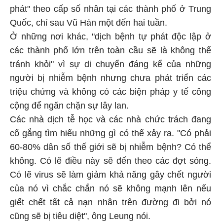
phát" theo cấp số nhân tại các thành phố ở Trung
Quốc, chỉ sau Vũ Hán một đến hai tuần.
Ở những nơi khác, "dịch bệnh tự phát độc lập ở
các thành phố lớn trên toàn cầu sẽ là không thể
tránh khỏi" vì sự di chuyển đáng kể của những
người bị nhiễm bệnh nhưng chưa phát triển các
triệu chứng và không có các biện pháp y tế công
cộng để ngăn chặn sự lây lan.
Các nhà dịch tễ học và các nhà chức trách đang
cố gắng tìm hiểu những gì có thể xảy ra. "Có phải
60-80% dân số thế giới sẽ bị nhiễm bệnh? Có thể
không. Có lẽ điều này sẽ đến theo các đợt sóng.
Có lẽ virus sẽ làm giảm khả năng gây chết người
của nó vì chắc chắn nó sẽ không mạnh lên nếu
giết chết tất cả nạn nhân trên đường đi bởi nó
cũng sẽ bị tiêu diệt", ông Leung nói.