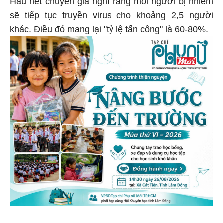
Hầu hết chuyên gia nghĩ rằng mỗi người bị nhiễm
sẽ tiếp tục truyền virus cho khoảng 2,5 người
khác. Điều đó mang lại "tỷ lệ tấn công" là 60-80%.