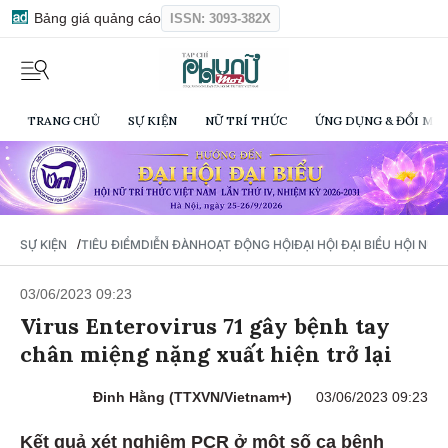
Bảng giá quảng cáo
ISSN: 3093-382X
TRANG CHỦ
SỰ KIỆN
NỮ TRÍ THỨC
ỨNG DỤNG & ĐỔI MỚI
/
SỰ KIỆN
TIÊU ĐIỂM
DIỄN ĐÀN
HOẠT ĐỘNG HỘI
ĐẠI HỘI ĐẠI BIỂU HỘI NỮ 
03/06/2023 09:23
Virus Enterovirus 71 gây bệnh tay
chân miệng nặng xuất hiện trở lại​
Đinh Hằng (TTXVN/Vietnam+)
03/06/2023 09:23
Kết quả xét nghiệm PCR ở một số ca bệnh