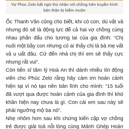
Vợ Phúc Zelo bất ngờ thú nhận với chồng trên truyền hình
bản thân bị hiếm muộn
Ốc Thanh Vân cũng cho biết, khi có con, dù vất vả
nhưng đó sẽ là động lực để cả hai vợ chồng cùng
nhau phấn đấu cho tương lai của gia đình: “Chị
nuôi một bầy con nhưng có ai thấy chị là bà mẹ vất
vả u uất đâu. Cứ đến nhà chị thì em sẽ thấy cực
nhưng rất vui”.
Còn tiến sĩ tâm lý Hoà An thì dành nhiều lời động
viên cho Phúc Zelo rằng hãy cảm ơn hoàn cảnh
hiện tại vì nó tạo nên bản lĩnh cho mình: “15 tuổi
đã vượt qua được hoàn cảnh của gia đình thì khó
khăn hiện nay chưa là gì. Con cái em sau này sẽ
phải ngưỡng mộ ba nó”.
Nhẹ nhõm hơn sau khi chứng kiến cặp vợ chồng
trẻ được giải toả nỗi lòng cùng Mảnh Ghép Hoàn