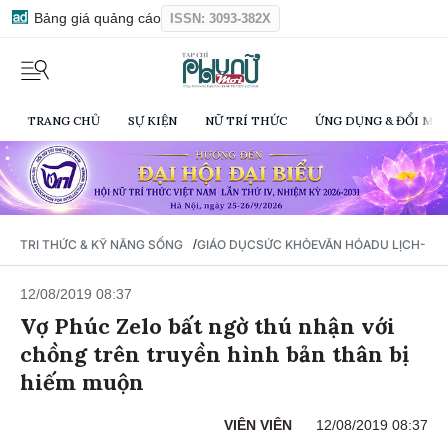
Bảng giá quảng cáo
ISSN: 3093-382X
TRANG CHỦ
SỰ KIỆN
NỮ TRÍ THỨC
ỨNG DỤNG & ĐỔI MỚI
/
TRI THỨC & KỸ NĂNG SỐNG
GIÁO DỤC
SỨC KHỎE
VĂN HÓA
DU LỊCH- Ẩ
12/08/2019 08:37
Vợ Phúc Zelo bất ngờ thú nhận với
chồng trên truyền hình bản thân bị
hiếm muộn
VIÊN VIÊN
12/08/2019 08:37