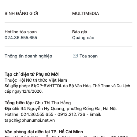
BÌNH ĐẲNG GIỚI
MULTIMEDIA
Hotline tòa soạn
Báo giá
024.36.555.655
Quảng cáo
Thông tin doanh nghiệp
Tòa soạn
Tạp chí điện tử Phụ nữ Mới
Thuộc Hội Nữ trí thức Việt Nam
Số giấy phép: 81/GP-BVHTTDL do Bộ Văn Hóa, Thể Thao và Du Lịch
cấp ngày 12/6/2026.
Tổng biên tập:
Chu Thị Thu Hằng
Địa chỉ:
94 Nguyễn Hy Quang, phường Đống Đa, Hà Nội.
Hotline: 024.36.555.655 - 0913.212.736 - Email:
tapchi@phunumoi.net.vn
Văn phòng đại diện tại TP. Hồ Chí Minh
Địa chỉ:
Số 7-9 Nguyễn Bỉnh Khiêm, phường Sài Gòn, TP.HCM