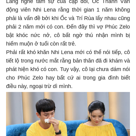
Lắng nghe tâm sự của cặp đôi, Ốc Thanh Vân
động viên Nhi Lena rằng thời gian 1 năm không
phải là vấn đề bởi khi Ốc và Trí Rùa lấy nhau cũng
phải 2 năm mới có con. Đến đây thì vợ Phúc Zelo
bật khóc nức nở, cô bất ngờ thú nhận mình bị
hiếm muộn ở tuổi còn rất trẻ.
Phải rất khó khăn Nhi Lena mới có thể nói tiếp, cô
tiết lộ trong nước mắt rằng bản thân đã đi khám và
phát hiện khó có con. Tuy vậy, cô lại chưa dám nói
cho Phúc Zelo hay bất cứ ai trong gia đình biết
điều này, ngoại trừ dì mình.