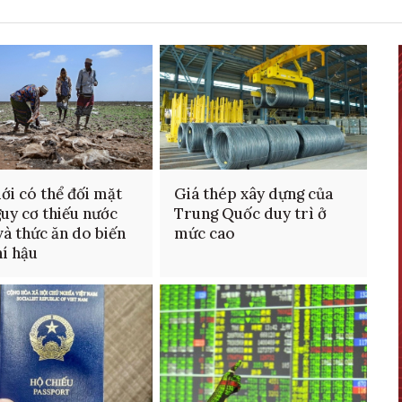
iới có thể đối mặt
Giá thép xây dựng của
guy cơ thiếu nước
Trung Quốc duy trì ở
và thức ăn do biến
mức cao
hí hậu