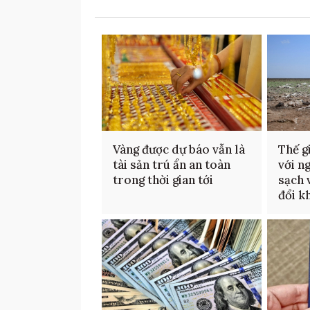
Vàng được dự báo vẫn là
Thế g
tài sản trú ẩn an toàn
với n
trong thời gian tới
sạch 
đổi k