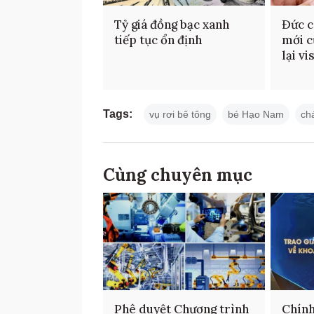
Tỷ giá đồng bạc xanh
Đức c
tiếp tục ổn định
mới c
lại v
Tags:
vụ rơi bê tông
bé Hạo Nam
ch
Cùng chuyên mục
Phê duyệt Chương trình
Chính