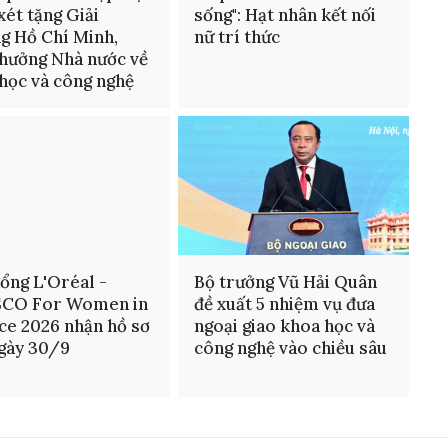
xét tặng Giải
sống": Hạt nhân kết nối
g Hồ Chí Minh,
nữ trí thức
thưởng Nhà nước về
học và công nghệ
ổng L'Oréal -
Bộ trưởng Vũ Hải Quân
CO For Women in
đề xuất 5 nhiệm vụ đưa
ce 2026 nhận hồ sơ
ngoại giao khoa học và
gày 30/9
công nghệ vào chiều sâu