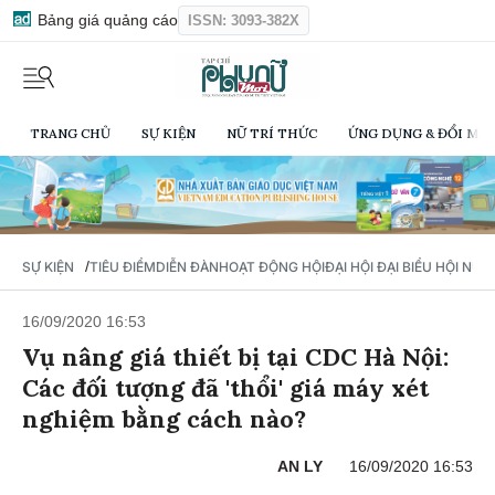
Bảng giá quảng cáo
ISSN: 3093-382X
TRANG CHỦ
SỰ KIỆN
NỮ TRÍ THỨC
ỨNG DỤNG & ĐỔI MỚI
/
SỰ KIỆN
TIÊU ĐIỂM
DIỄN ĐÀN
HOẠT ĐỘNG HỘI
ĐẠI HỘI ĐẠI BIỂU HỘI NỮ 
16/09/2020 16:53
Vụ nâng giá thiết bị tại CDC Hà Nội:
Các đối tượng đã 'thổi' giá máy xét
nghiệm bằng cách nào?
AN LY
16/09/2020 16:53