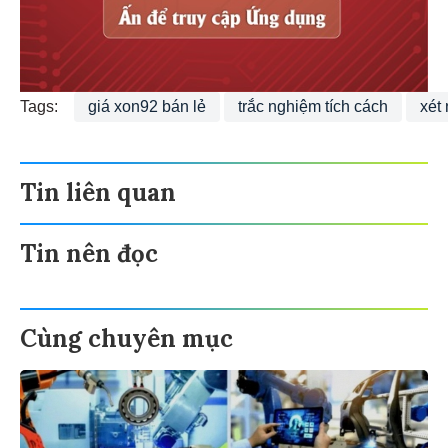
Tags:
giá xon92 bán lẻ
trắc nghiệm tích cách
xét
Tin liên quan
Tin nên đọc
Cùng chuyên mục