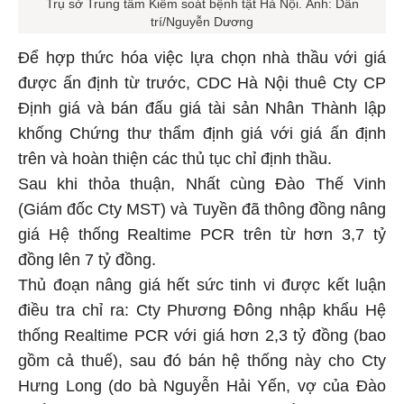
Trụ sở Trung tâm Kiểm soát bệnh tật Hà Nội. Ảnh: Dân
trí/Nguyễn Dương
Để hợp thức hóa việc lựa chọn nhà thầu với giá
được ấn định từ trước, CDC Hà Nội thuê Cty CP
Định giá và bán đấu giá tài sản Nhân Thành lập
khống Chứng thư thẩm định giá với giá ấn định
trên và hoàn thiện các thủ tục chỉ định thầu.
Sau khi thỏa thuận, Nhất cùng Đào Thế Vinh
(Giám đốc Cty MST) và Tuyền đã thông đồng nâng
giá Hệ thống Realtime PCR trên từ hơn 3,7 tỷ
đồng lên 7 tỷ đồng.
Thủ đoạn nâng giá hết sức tinh vi được kết luận
điều tra chỉ ra: Cty Phương Đông nhập khẩu Hệ
thống Realtime PCR với giá hơn 2,3 tỷ đồng (bao
gồm cả thuế), sau đó bán hệ thống này cho Cty
Hưng Long (do bà Nguyễn Hải Yến, vợ của Đào