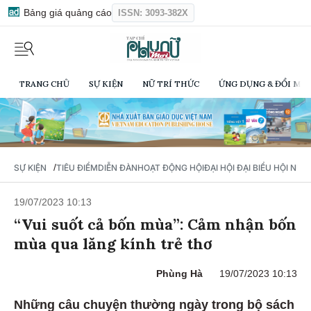
Bảng giá quảng cáo
ISSN: 3093-382X
TRANG CHỦ
SỰ KIỆN
NỮ TRÍ THỨC
ỨNG DỤNG & ĐỔI MỚI
/
SỰ KIỆN
TIÊU ĐIỂM
DIỄN ĐÀN
HOẠT ĐỘNG HỘI
ĐẠI HỘI ĐẠI BIỂU HỘI NỮ 
19/07/2023 10:13
“Vui suốt cả bốn mùa”: Cảm nhận bốn
mùa qua lăng kính trẻ thơ
Phùng Hà
19/07/2023 10:13
Những câu chuyện thường ngày trong bộ sách