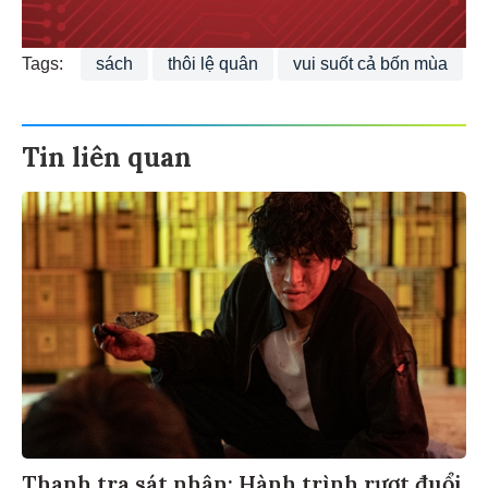
Tags:
sách
thôi lệ quân
vui suốt cả bốn mùa
Tin liên quan
Thanh tra sát nhân: Hành trình rượt đuổi