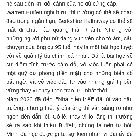
hệ sau đến khi đôi cánh của họ đủ cứng cáp.
Warren Buffett nghỉ hưu, thị trường có thể sẽ chao
đảo trong ngắn hạn, Berkshire Hathaway có thể sẽ
mất đi chút hào quang thần thánh. Nhưng với
những người phụ nữ đang vun vén cho tổ ấm, câu
chuyện của ông cụ 95 tuổi này là một bài học tuyệt
vời về quản lý tài chính cá nhân. Đó là bài học về
sự điềm tĩnh trước cám dỗ, về việc luôn phải có
một quỹ dự phòng (tiền mặt) cho những biến cố
bất ngờ, và về việc đầu tư vào những giá trị bền
vững thay vì chạy theo trào lưu nhất thời.
Năm 2026 đã đến, "Nhà hiền triết" đã lùi vào hậu
trường, nhưng triết lý của ông thì vẫn sáng rõ như
ngọn đèn dẫn lối. Có lẽ, thay vì lo lắng thị trường
sẽ ra sao khi thiếu Buffett, chúng ta nên tự hỏi:
Mình đã học được gì từ sự kiên nhẫn vĩ đại ấy để