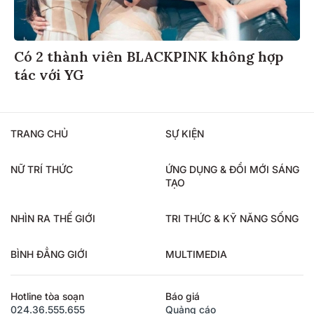
Có 2 thành viên BLACKPINK không hợp
tác với YG
TRANG CHỦ
SỰ KIỆN
NỮ TRÍ THỨC
ỨNG DỤNG & ĐỔI MỚI SÁNG
TẠO
NHÌN RA THẾ GIỚI
TRI THỨC & KỸ NĂNG SỐNG
BÌNH ĐẲNG GIỚI
MULTIMEDIA
Hotline tòa soạn
Báo giá
024.36.555.655
Quảng cáo