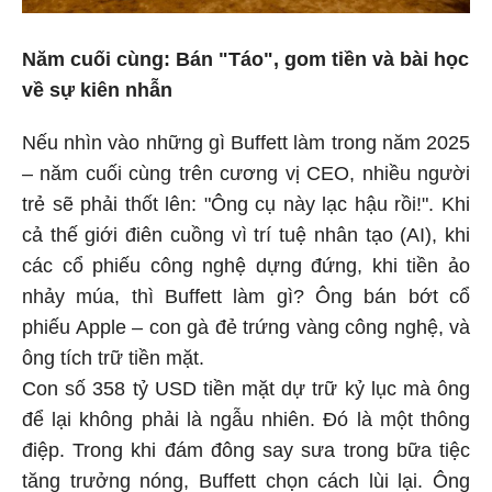
Năm cuối cùng: Bán "Táo", gom tiền và bài học
về sự kiên nhẫn
Nếu nhìn vào những gì Buffett làm trong năm 2025
– năm cuối cùng trên cương vị CEO, nhiều người
trẻ sẽ phải thốt lên: "Ông cụ này lạc hậu rồi!". Khi
cả thế giới điên cuồng vì trí tuệ nhân tạo (AI), khi
các cổ phiếu công nghệ dựng đứng, khi tiền ảo
nhảy múa, thì Buffett làm gì? Ông bán bớt cổ
phiếu Apple – con gà đẻ trứng vàng công nghệ, và
ông tích trữ tiền mặt.
Con số 358 tỷ USD tiền mặt dự trữ kỷ lục mà ông
để lại không phải là ngẫu nhiên. Đó là một thông
điệp. Trong khi đám đông say sưa trong bữa tiệc
tăng trưởng nóng, Buffett chọn cách lùi lại. Ông