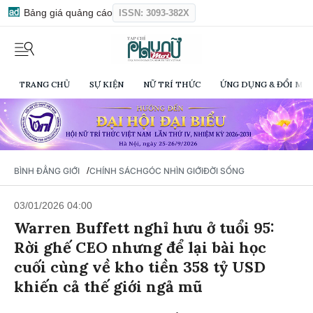
Bảng giá quảng cáo
ISSN: 3093-382X
TRANG CHỦ
SỰ KIỆN
NỮ TRÍ THỨC
ỨNG DỤNG & ĐỔI MỚI
/
BÌNH ĐẲNG GIỚI
CHÍNH SÁCH
GÓC NHÌN GIỚI
ĐỜI SỐNG
03/01/2026 04:00
Warren Buffett nghỉ hưu ở tuổi 95:
Rời ghế CEO nhưng để lại bài học
cuối cùng về kho tiền 358 tỷ USD
khiến cả thế giới ngả mũ