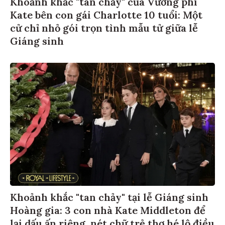
Khoảnh khắc "tan chảy" của Vương phi
Kate bên con gái Charlotte 10 tuổi: Một
cử chỉ nhỏ gói trọn tình mẫu tử giữa lễ
Giáng sinh
Khoảnh khắc "tan chảy" tại lễ Giáng sinh
Hoàng gia: 3 con nhà Kate Middleton để
lại dấu ấn riêng, nét chữ trẻ thơ hé lộ điều