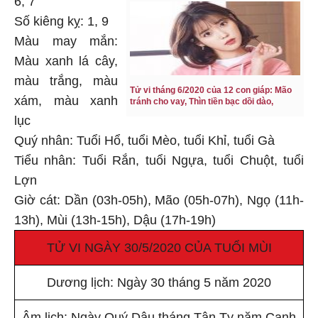
Số kiêng kỵ: 1, 9
Màu may mắn:
Màu xanh lá cây,
màu trắng, màu
Tử vi tháng 6/2020 của 12 con giáp: Mão
xám, màu xanh
tránh cho vay, Thìn tiền bạc dồi dào,
lục
Quý nhân: Tuổi Hổ, tuổi Mèo, tuổi Khỉ, tuổi Gà
Tiểu nhân: Tuổi Rắn, tuổi Ngựa, tuổi Chuột, tuổi
Lợn
Giờ cát: Dần (03h-05h), Mão (05h-07h), Ngọ (11h-
13h), Mùi (13h-15h), Dậu (17h-19h)
TỬ VI NGÀY 30/5/2020 CỦA TUỔI MÙI
Dương lịch: Ngày 30 tháng 5 năm 2020
Âm lịch: Ngày Quý Dậu tháng Tân Tỵ năm Canh