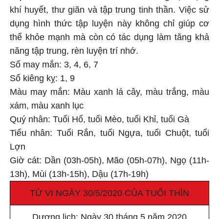
khí huyết, thư giãn và tập trung tinh thần. Việc sử
dụng hình thức tập luyện này không chỉ giúp cơ
thể khỏe mạnh mà còn có tác dụng làm tăng khả
năng tập trung, rèn luyện trí nhớ.
Số may mắn: 3, 4, 6, 7
Số kiêng kỵ: 1, 9
Màu may mắn: Màu xanh lá cây, màu trắng, màu
xám, màu xanh lục
Quý nhân: Tuổi Hổ, tuổi Mèo, tuổi Khỉ, tuổi Gà
Tiểu nhân: Tuổi Rắn, tuổi Ngựa, tuổi Chuột, tuổi
Lợn
Giờ cát: Dần (03h-05h), Mão (05h-07h), Ngọ (11h-
13h), Mùi (13h-15h), Dậu (17h-19h)
TỬ VI NGÀY 30/5/2020 CỦA TUỔI THÌN
Dương lịch: Ngày 30 tháng 5 năm 2020