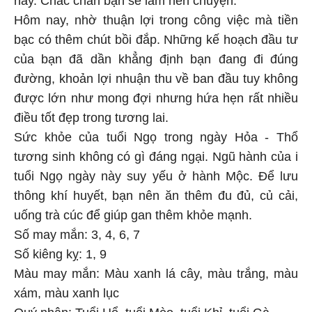
Hôm nay, nhờ thuận lợi trong công việc mà tiền
bạc có thêm chút bồi đắp. Những kế hoạch đầu tư
của bạn đã dần khẳng định bạn đang đi đúng
đường, khoản lợi nhuận thu về ban đầu tuy không
được lớn như mong đợi nhưng hứa hẹn rất nhiều
điều tốt đẹp trong tương lai.
Sức khỏe của tuổi Ngọ trong ngày Hỏa - Thổ
tương sinh không có gì đáng ngại. Ngũ hành của i
tuổi Ngọ ngày này suy yếu ở hành Mộc. Để lưu
thông khí huyết, bạn nên ăn thêm đu đủ, củ cải,
uống trà cúc để giúp gan thêm khỏe mạnh.
Số may mắn: 3, 4, 6, 7
Số kiêng kỵ: 1, 9
Màu may mắn: Màu xanh lá cây, màu trắng, màu
xám, màu xanh lục
Quý nhân: Tuổi Hổ, tuổi Mèo, tuổi Khỉ, tuổi Gà