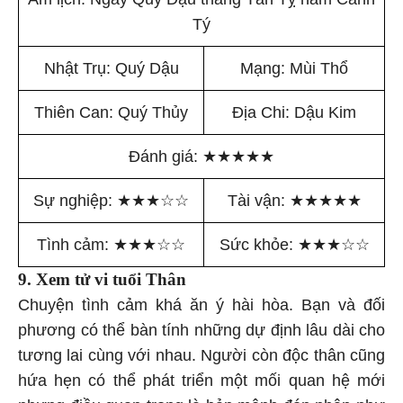
Tý
Nhật Trụ: Quý Dậu
Mạng: Mùi Thổ
Thiên Can: Quý Thủy
Địa Chi: Dậu Kim
Đánh giá:
★
★
★
★
★
Sự nghiệp:
★
★
★
☆
☆
Tài vận:
★
★
★
★
★
Tình cảm:
★
★
★
☆
☆
Sức khỏe:
★
★
★
☆
☆
9. Xem tử vi tuổi Thân
Chuyện tình cảm khá ăn ý hài hòa. Bạn và đối
phương có thể bàn tính những dự định lâu dài cho
tương lai cùng với nhau. Người còn độc thân cũng
hứa hẹn có thể phát triển một mối quan hệ mới
nhưng điều quan trọng là bản mệnh đón nhận như