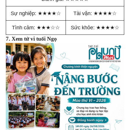
Sự nghiệp:
★
★
★
★
☆
Tài vận:
★
★
★
★
☆
Tình cảm:
★
★
★
☆
☆
Sức khỏe:
★
★
★
★
☆
7. Xem tử vi tuổi Ngọ