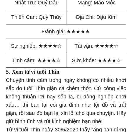
Nhật Trụ: Quý Dậu
Mạng: Mão Mộc
Thiên Can: Quý Thủy
Địa Chi: Dậu Kim
Đánh giá:
★
★
★
★
★
Sự nghiệp:
★
★
★
★
☆
Tài vận:
★
★
★
★
☆
Tình cảm:
★
★
★
★
☆
Sức khỏe:
★
★
★
★
☆
5. Xem tử vi tuổi Thìn
Chuyện tình cảm trong ngày không có nhiều khởi
sắc do tuổi Thìn giận cá chém thớt. Cứ công việc
không thuận lợi hay sếp la, bị đồng nghiệp chơi
xấu… thì bạn lại coi gia đình như tội đồ và trút
giận, rồi sau đó bạn lại xin lỗi cho qua chuyện. Hãy
giữ bình tĩnh và rút kinh nghiệm bạn nhé!
Tử vi tuổi Thìn ngày 30/5/2020 thấy rằng bạn đừng