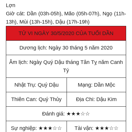
Lợn
Giờ cát: Dần (03h-05h), Mão (05h-07h), Ngọ (11h-
13h), Mùi (13h-15h), Dậu (17h-19h)
TỬ VI NGÀY 30/5/2020 CỦA TUỔI DẦN
Dương lịch: Ngày 30 tháng 5 năm 2020
Âm lịch: Ngày Quý Dậu tháng Tân Tỵ năm Canh
Tý
Nhật Trụ: Quý Dậu
Mạng: Dần Mộc
Thiên Can: Quý Thủy
Địa Chi: Dậu Kim
Đánh giá:
★
★
★
☆
☆
Sự nghiệp:
★
★
★
☆
☆
Tài vận:
★
★
★
☆
☆