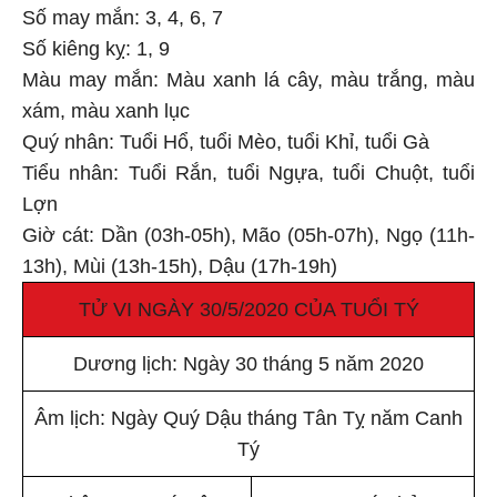
Số may mắn: 3, 4, 6, 7
Số kiêng kỵ: 1, 9
Màu may mắn: Màu xanh lá cây, màu trắng, màu
xám, màu xanh lục
Quý nhân: Tuổi Hổ, tuổi Mèo, tuổi Khỉ, tuổi Gà
Tiểu nhân: Tuổi Rắn, tuổi Ngựa, tuổi Chuột, tuổi
Lợn
Giờ cát: Dần (03h-05h), Mão (05h-07h), Ngọ (11h-
13h), Mùi (13h-15h), Dậu (17h-19h)
TỬ VI NGÀY 30/5/2020 CỦA TUỔI TÝ
Dương lịch: Ngày 30 tháng 5 năm 2020
Âm lịch: Ngày Quý Dậu tháng Tân Tỵ năm Canh
Tý