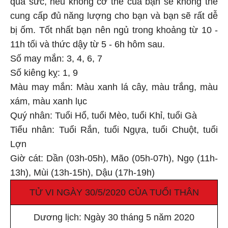
cung cấp đủ năng lượng cho bạn và bạn sẽ rất dễ
bị ốm. Tốt nhất bạn nên ngủ trong khoảng từ 10 -
11h tối và thức dậy từ 5 - 6h hôm sau.
Số may mắn: 3, 4, 6, 7
Số kiêng kỵ: 1, 9
Màu may mắn: Màu xanh lá cây, màu trắng, màu
xám, màu xanh lục
Quý nhân: Tuổi Hổ, tuổi Mèo, tuổi Khỉ, tuổi Gà
Tiểu nhân: Tuổi Rắn, tuổi Ngựa, tuổi Chuột, tuổi
Lợn
Giờ cát: Dần (03h-05h), Mão (05h-07h), Ngọ (11h-
13h), Mùi (13h-15h), Dậu (17h-19h)
TỬ VI NGÀY 30/5/2020 CỦA TUỔI THÂN
Dương lịch: Ngày 30 tháng 5 năm 2020