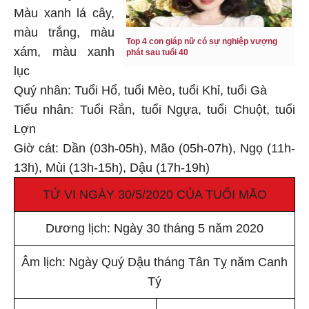
Màu xanh lá cây,
màu trắng, màu
Top 4 con giáp nữ có sự nghiệp vượng
xám, màu xanh
phát sau tuổi 40
lục
Quý nhân: Tuổi Hổ, tuổi Mèo, tuổi Khỉ, tuổi Gà
Tiểu nhân: Tuổi Rắn, tuổi Ngựa, tuổi Chuột, tuổi
Lợn
Giờ cát: Dần (03h-05h), Mão (05h-07h), Ngọ (11h-
13h), Mùi (13h-15h), Dậu (17h-19h)
TỬ VI NGÀY 30/5/2020 CỦA TUỔI MÃO
Dương lịch: Ngày 30 tháng 5 năm 2020
Âm lịch: Ngày Quý Dậu tháng Tân Tỵ năm Canh
Tý