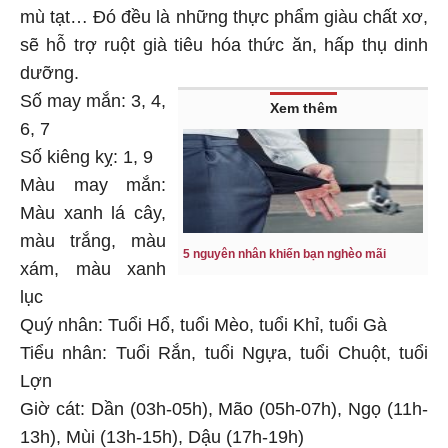
mù tạt… Đó đều là những thực phẩm giàu chất xơ,
sẽ hỗ trợ ruột già tiêu hóa thức ăn, hấp thụ dinh
dưỡng.
Số may mắn: 3, 4,
Xem thêm
6, 7
Số kiêng kỵ: 1, 9
Màu may mắn:
Màu xanh lá cây,
màu trắng, màu
5 nguyên nhân khiến bạn nghèo mãi
xám, màu xanh
lục
Quý nhân: Tuổi Hổ, tuổi Mèo, tuổi Khỉ, tuổi Gà
Tiểu nhân: Tuổi Rắn, tuổi Ngựa, tuổi Chuột, tuổi
Lợn
Giờ cát: Dần (03h-05h), Mão (05h-07h), Ngọ (11h-
13h), Mùi (13h-15h), Dậu (17h-19h)