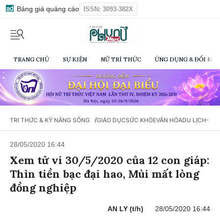
Bảng giá quảng cáo
ISSN: 3093-382X
TRANG CHỦ
SỰ KIỆN
NỮ TRÍ THỨC
ỨNG DỤNG & ĐỔI MỚI
/
TRI THỨC & KỸ NĂNG SỐNG
GIÁO DỤC
SỨC KHỎE
VĂN HÓA
DU LỊCH- Ẩ
28/05/2020 16:44
Xem tử vi 30/5/2020 của 12 con giáp:
Thìn tiền bạc đại hao, Mùi mất lòng
đồng nghiệp
AN LY (t/h)
28/05/2020 16:44