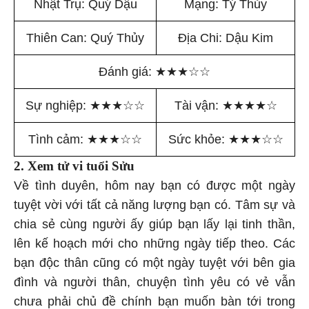
Nhật Trụ: Quý Dậu
Mạng: Tý Thủy
Thiên Can: Quý Thủy
Địa Chi: Dậu Kim
Đánh giá:
★
★
★
☆
☆
Sự nghiệp:
★
★
★
☆
☆
Tài vận:
★
★
★
★
☆
Tình cảm:
★
★
★
☆
☆
Sức khỏe:
★
★
★
☆
☆
2. Xem tử vi tuổi Sửu
Về tình duyên, hôm nay bạn có được một ngày
tuyệt vời với tất cả năng lượng bạn có. Tâm sự và
chia sẻ cùng người ấy giúp bạn lấy lại tinh thần,
lên kế hoạch mới cho những ngày tiếp theo. Các
bạn độc thân cũng có một ngày tuyệt với bên gia
đình và người thân, chuyện tình yêu có vẻ vẫn
chưa phải chủ đề chính bạn muốn bàn tới trong