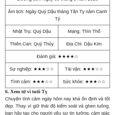
Âm lịch: Ngày Quý Dậu tháng Tân Tỵ năm Canh
Tý
Nhật Trụ: Quý Dậu
Mạng: Thìn Thổ
Thiên Can: Quý Thủy
Địa Chi: Dậu Kim
Đánh giá:
★
★
★
★
☆
Sự nghiệp:
★
★
★
☆
☆
Tài vận:
★
★
★
☆
☆
Tình cảm:
★
★
★
☆
☆
Sức khỏe:
★
★
★
☆
☆
6. Xem tử vi tuổi Tỵ
Chuyện tình cảm ngày hôm nay khá ổn định và tốt
đẹp. Thay vì giữ thái độ kiểm soát và ghen tuông,
bạn hãy tạo cho người yêu sự tin tưởng, cảm giác