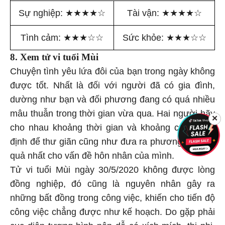
Sự nghiệp:
★
★
★
★
☆
Tài vận:
★
★
★
★
☆
Tình cảm:
★
★
★
☆
☆
Sức khỏe:
★
★
★
☆
☆
8. Xem tử vi tuổi Mùi
Chuyện tình yêu lứa đôi của bạn trong ngày không
được tốt. Nhất là đối với người đã có gia đình,
dường như bạn và đối phương đang có quá nhiều
mâu thuẫn trong thời gian vừa qua. Hai người hãy
✕
cho nhau khoảng thời gian và khoảng cách nhất
định để thư giãn cũng như đưa ra phương án hiệu
quả nhất cho vấn đề hôn nhân của mình.
Tử vi tuổi Mùi ngày 30/5/2020 không được lòng
đồng nghiệp, đó cũng là nguyên nhân gây ra
những bất đồng trong công việc, khiến cho tiến độ
công việc chẳng được như kế hoạch. Do gặp phải
cục diện tương hình nên dễ có xích mích, thị phi.