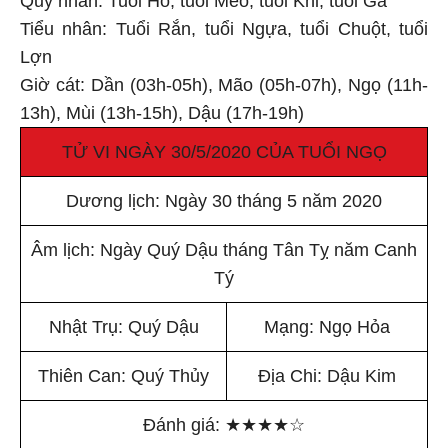
Tiểu nhân: Tuổi Rắn, tuổi Ngựa, tuổi Chuột, tuổi
Lợn
Giờ cát: Dần (03h-05h), Mão (05h-07h), Ngọ (11h-
13h), Mùi (13h-15h), Dậu (17h-19h)
TỬ VI NGÀY 30/5/2020 CỦA TUỔI NGỌ
Dương lịch: Ngày 30 tháng 5 năm 2020
Âm lịch: Ngày Quý Dậu tháng Tân Tỵ năm Canh
Tý
Nhật Trụ: Quý Dậu
Mạng: Ngọ Hỏa
Thiên Can: Quý Thủy
Địa Chi: Dậu Kim
Đánh giá:
★
★
★
★
☆