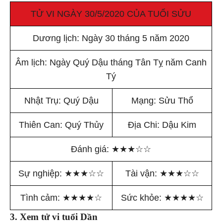
TỬ VI NGÀY 30/5/2020 CỦA TUỔI SỬU
Dương lịch: Ngày 30 tháng 5 năm 2020
Âm lịch: Ngày Quý Dậu tháng Tân Tỵ năm Canh
Tý
Nhật Trụ: Quý Dậu
Mạng: Sửu Thổ
Thiên Can: Quý Thủy
Địa Chi: Dậu Kim
Đánh giá:
★
★
★
☆
☆
Sự nghiệp:
★
★
★
☆
☆
Tài vận:
★
★
★
☆
☆
Tình cảm:
★
★
★
★
☆
Sức khỏe:
★
★
★
★
☆
3. Xem tử vi tuổi Dần