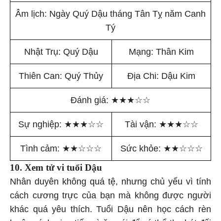
Âm lịch: Ngày Quý Dậu tháng Tân Tỵ năm Canh
Tý
Nhật Trụ: Quý Dậu
Mạng: Thân Kim
Thiên Can: Quý Thủy
Địa Chi: Dậu Kim
Đánh giá:
★
★
★
☆
☆
Sự nghiệp:
★
★
★
☆
☆
Tài vận:
★
★
★
☆
☆
Tình cảm:
★
★
☆
☆
☆
Sức khỏe:
★
★
☆
☆
☆
10. Xem tử vi tuổi Dậu
Nhân duyên không quá tệ, nhưng chủ yếu vì tính
cách cương trực của bạn mà không được người
khác quá yêu thích. Tuổi Dậu nên học cách rèn