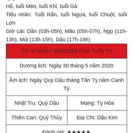
Hổ, tuổi Mèo, tuổi Khỉ, tuổi Gà
Tiểu nhân: Tuổi Rắn, tuổi Ngựa, tuổi Chuột, tuổi
Lợn
Giờ cát: Dần (03h-05h), Mão (05h-07h), Ngọ (11h-
13h), Mùi (13h-15h), Dậu (17h-19h)
TỬ VI NGÀY 30/5/2020 CỦA TUỔI TỴ
Dương lịch: Ngày 30 tháng 5 năm 2020
Âm lịch: Ngày Quý Dậu tháng Tân Tỵ năm Canh
Tý
Nhật Trụ: Quý Dậu
Mạng: Tỵ Hỏa
Thiên Can: Quý Thủy
Địa Chi: Dậu Kim
Đánh giá:
★
★
★
★
★