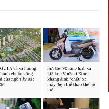
AGULA và xu hướng
Bứt tốc 90 km/h, đi xa
thành chuẩn sống
145 km: VinFast Kinet
ại cửa ngõ Tây Bắc
khẳng định “chất” xe
CM
máy điện thể thao thế hệ
mới