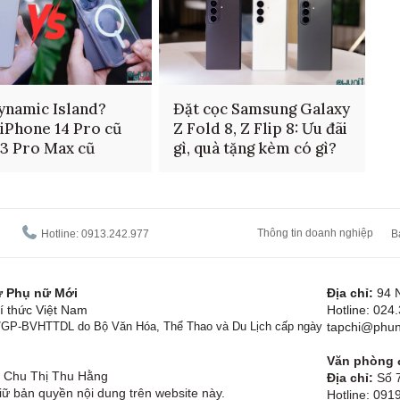
ynamic Island?
Đặt cọc Samsung Galaxy
iPhone 14 Pro cũ
Z Fold 8, Z Flip 8: Ưu đãi
13 Pro Max cũ
gì, quà tặng kèm có gì?
Thông tin doanh nghiệp
Hotline: 0913.242.977
B
tử Phụ nữ Mới
Địa chỉ:
94 
í thức Việt Nam
Hotline: 024
1/GP-BVHTTDL do Bộ Văn Hóa, Thể Thao và Du Lịch cấp ngày
tapchi@phun
Văn phòng đ
Chu Thị Thu Hằng
Địa chỉ:
Số 7
ữ bản quyền nội dung trên website này.
Hotline: 09