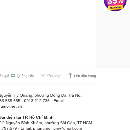
áo giá
Quảng cáo
Tòa soạn
Lên đầu trang
Nguyễn Hy Quang, phường Đống Đa, Hà Nội.
.36.555.655 - 0913.212.736 - Email:
umoi.net.vn
ại diện tại TP. Hồ Chí Minh
-9 Nguyễn Bỉnh Khiêm, phường Sài Gòn, TP.HCM
19.797.579 - Email: phunumoihcm@gmail.com