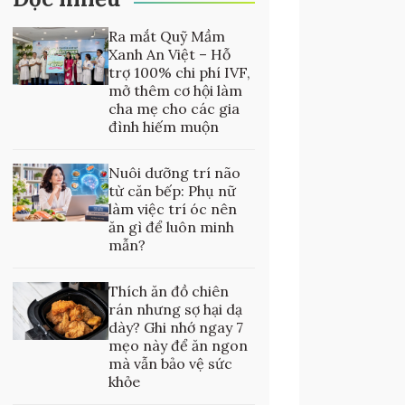
Ra mắt Quỹ Mầm
Xanh An Việt – Hỗ
trợ 100% chi phí IVF,
mở thêm cơ hội làm
cha mẹ cho các gia
đình hiếm muộn
Nuôi dưỡng trí não
từ căn bếp: Phụ nữ
làm việc trí óc nên
ăn gì để luôn minh
mẫn?
Thích ăn đồ chiên
rán nhưng sợ hại dạ
dày? Ghi nhớ ngay 7
mẹo này để ăn ngon
mà vẫn bảo vệ sức
khỏe