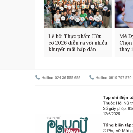
Lễ hội Thực phẩm Hữu
Mê D
cơ 2026 diễn ra với nhiều
Chọn 
khuyến mãi hấp dẫn
thay 
Hotline: 024.36.555.655
Hotline: 0919.797.579
Tạp chí điện 
Thuộc Hội Nữ tr
Số giấy phép: 8
12/6/2026.
Tổng biên tập:
® Phụ nữ Mới gi