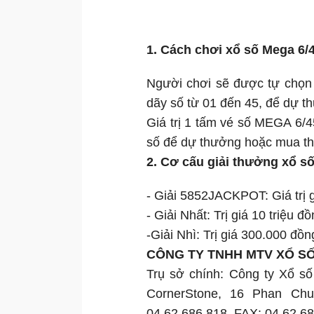
1. Cách chơi xổ số Mega 6/
Người chơi sẽ được tự chọn 
dãy số từ 01 đến 45, để dự t
Giá trị 1 tấm vé số MEGA 6/
số để dự thưởng hoặc mua the
2. Cơ cấu giải thưởng xổ số
- Giải 5852JACKPOT: Giá trị giả
- Giải Nhất: Trị giá 10 triệu đ
-Giải Nhì: Trị giá 300.000 đồn
CÔNG TY TNHH MTV XỔ SỐ 
Trụ sở chính: Công ty Xổ số
CornerStone, 16 Phan Chu
04.62.686.818. FAX: 04.62.68