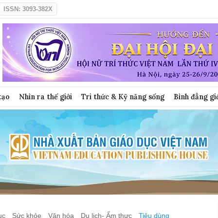
ISSN: 3093-382X
tạo
Nhìn ra thế giới
Tri thức & Kỹ năng sống
Bình đẳng gi
ục
Sức khỏe
Văn hóa
Du lịch- Ẩm thực
Tiêu dùng