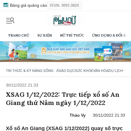
Bảng giá quảng cáo
ISSN: 3093-382X
TRANG CHỦ
SỰ KIỆN
NỮ TRÍ THỨC
ỨNG DỤNG & ĐỔI MỚI
/
TRI THỨC & KỸ NĂNG SỐNG
GIÁO DỤC
SỨC KHỎE
VĂN HÓA
DU LỊCH- Ẩ
30/11/2022 21:33
XSAG 1/12/2022: Trực tiếp xổ số An
Giang thứ Năm ngày 1/12/2022
Thảo Vy
30/11/2022 21:33
Xổ số An Giang (XSAG 1/12/2022) quay số trực