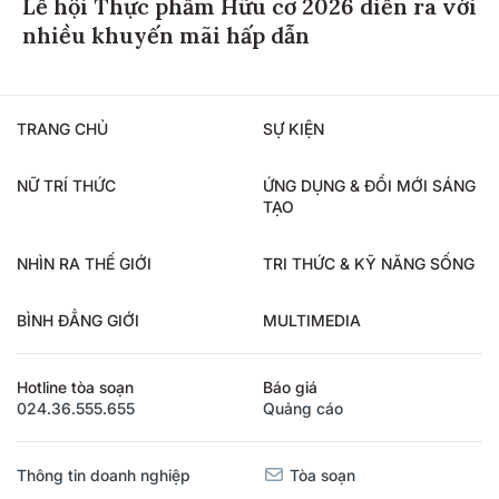
Lễ hội Thực phẩm Hữu cơ 2026 diễn ra với
nhiều khuyến mãi hấp dẫn
TRANG CHỦ
SỰ KIỆN
NỮ TRÍ THỨC
ỨNG DỤNG & ĐỔI MỚI SÁNG
TẠO
NHÌN RA THẾ GIỚI
TRI THỨC & KỸ NĂNG SỐNG
BÌNH ĐẲNG GIỚI
MULTIMEDIA
Hotline tòa soạn
Báo giá
024.36.555.655
Quảng cáo
Thông tin doanh nghiệp
Tòa soạn