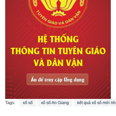
Tags:
xổ số
xổ số An Giang
kết quả xổ số mới nh