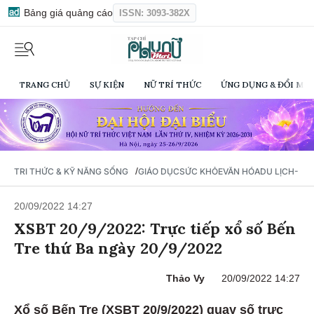
Bảng giá quảng cáo
ISSN: 3093-382X
TRANG CHỦ
SỰ KIỆN
NỮ TRÍ THỨC
ỨNG DỤNG & ĐỔI MỚI
/
TRI THỨC & KỸ NĂNG SỐNG
GIÁO DỤC
SỨC KHỎE
VĂN HÓA
DU LỊCH- Ẩ
20/09/2022 14:27
XSBT 20/9/2022: Trực tiếp xổ số Bến
Tre thứ Ba ngày 20/9/2022
Thảo Vy
20/09/2022 14:27
Xổ số Bến Tre (XSBT 20/9/2022) quay số trực