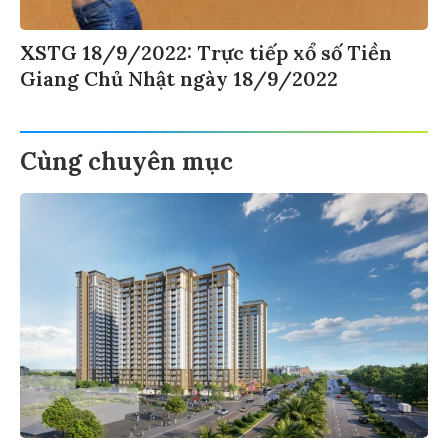
XSTG 18/9/2022: Trực tiếp xổ số Tiền
Giang Chủ Nhật ngày 18/9/2022
Cùng chuyên mục