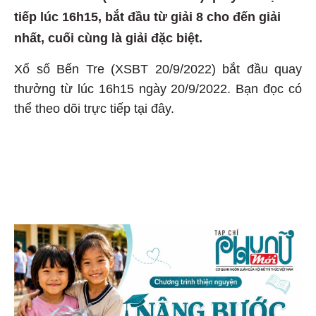
tiếp lúc 16h15, bắt đầu từ giải 8 cho đến giải
nhất, cuối cùng là giải đặc biệt.
Xổ số Bến Tre (XSBT 20/9/2022) bắt đầu quay
thưởng từ lúc 16h15 ngày 20/9/2022. Bạn đọc có
thể theo dõi trực tiếp tại đây.