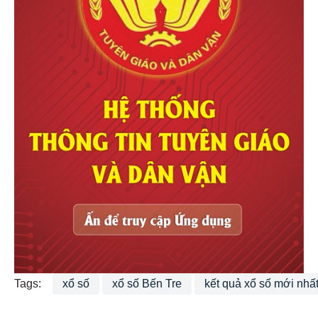
Tags:
xổ số
xổ số Bến Tre
kết quả xổ số mới nhấ