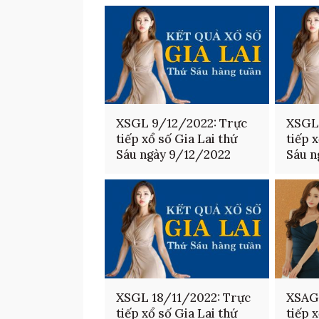
XSGL 9/12/2022: Trực
XSGL
tiếp xổ số Gia Lai thứ
tiếp 
Sáu ngày 9/12/2022
Sáu n
XSGL 18/11/2022: Trực
XSAG
tiếp xổ số Gia Lai thứ
tiếp 