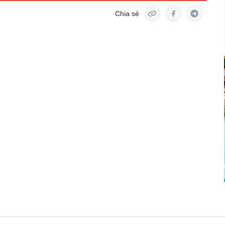
Chia sẻ