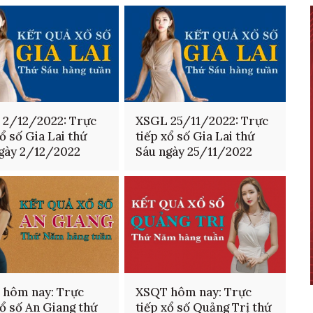
 2/12/2022: Trực
XSGL 25/11/2022: Trực
xổ số Gia Lai thứ
tiếp xổ số Gia Lai thứ
gày 2/12/2022
Sáu ngày 25/11/2022
 hôm nay: Trực
XSQT hôm nay: Trực
xổ số An Giang thứ
tiếp xổ số Quảng Trị thứ