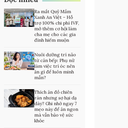
Ra mắt Quỹ Mầm
Xanh An Việt – Hỗ
trợ 100% chi phí IVF,
mở thêm cơ hội làm
cha mẹ cho các gia
đình hiếm muộn
Nuôi dưỡng trí não
từ căn bếp: Phụ nữ
làm việc trí óc nên
ăn gì để luôn minh
mẫn?
Thích ăn đồ chiên
rán nhưng sợ hại dạ
dày? Ghi nhớ ngay 7
mẹo này để ăn ngon
mà vẫn bảo vệ sức
khỏe