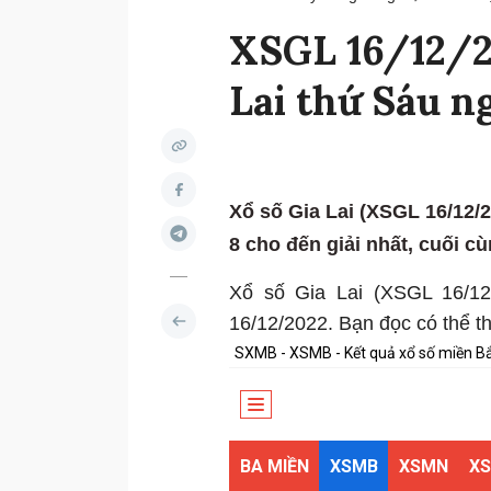
XSGL 16/12/20
Lai thứ Sáu n
Xổ số Gia Lai (XSGL 16/12/20
8 cho đến giải nhất, cuối cùn
Xổ số Gia Lai (XSGL 16/12
16/12/2022. Bạn đọc có thể the