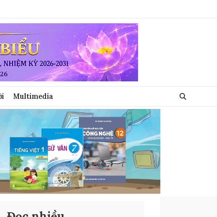
ới
Multimedia
Đọc nhiều