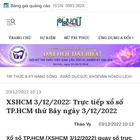
Bảng giá quảng cáo
ISSN: 3093-382X
TRANG CHỦ
SỰ KIỆN
NỮ TRÍ THỨC
ỨNG DỤNG & ĐỔI MỚI
/
TRI THỨC & KỸ NĂNG SỐNG
GIÁO DỤC
SỨC KHỎE
VĂN HÓA
DU LỊCH- Ẩ
03/12/2022 10:13
XSHCM 3/12/2022: Trực tiếp xổ số
TP.HCM thứ Bảy ngày 3/12/2022
Thảo Vy
03/12/2022 10:13
Xổ số TP.HCM (XSHCM 3/12/2022) quay số trực