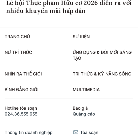
Lễ hội Thực phẩm Hữu cơ 2026 diễn ra với
nhiều khuyến mãi hấp dẫn
TRANG CHỦ
SỰ KIỆN
NỮ TRÍ THỨC
ỨNG DỤNG & ĐỔI MỚI SÁNG
TẠO
NHÌN RA THẾ GIỚI
TRI THỨC & KỸ NĂNG SỐNG
BÌNH ĐẲNG GIỚI
MULTIMEDIA
Hotline tòa soạn
Báo giá
024.36.555.655
Quảng cáo
Thông tin doanh nghiệp
Tòa soạn