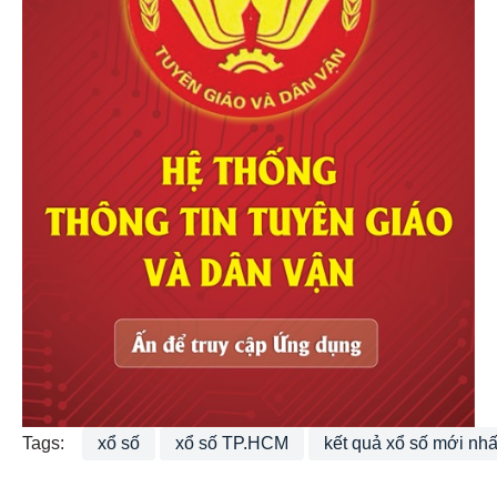
Tags:
xổ số
xổ số TP.HCM
kết quả xổ số mới nhấ