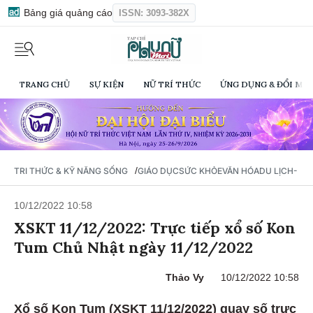
Bảng giá quảng cáo
ISSN: 3093-382X
TRANG CHỦ
SỰ KIỆN
NỮ TRÍ THỨC
ỨNG DỤNG & ĐỔI MỚI
/
TRI THỨC & KỸ NĂNG SỐNG
GIÁO DỤC
SỨC KHỎE
VĂN HÓA
DU LỊCH- Ẩ
10/12/2022 10:58
XSKT 11/12/2022: Trực tiếp xổ số Kon
Tum Chủ Nhật ngày 11/12/2022
Thảo Vy
10/12/2022 10:58
Xổ số Kon Tum (XSKT 11/12/2022) quay số trực