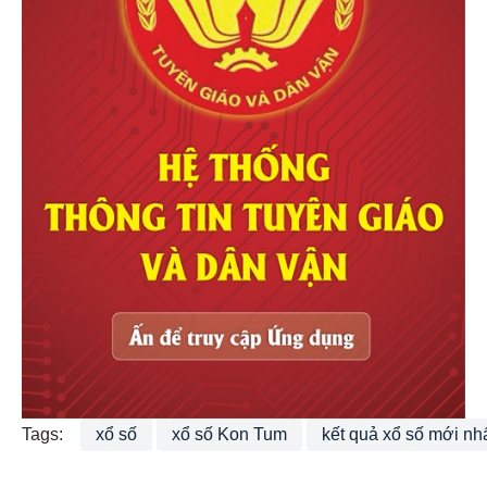
Tags:
xổ số
xổ số Kon Tum
kết quả xổ số mới nh