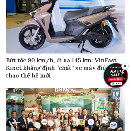
Bứt tốc 90 km/h, đi xa 145 km: VinFast
Kinet khẳng định “chất” xe máy điện thể
✕
thao thế hệ mới