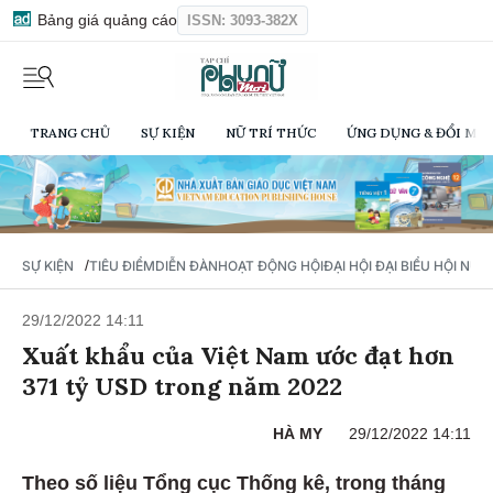
Bảng giá quảng cáo
ISSN: 3093-382X
TRANG CHỦ
SỰ KIỆN
NỮ TRÍ THỨC
ỨNG DỤNG & ĐỔI MỚI
/
SỰ KIỆN
TIÊU ĐIỂM
DIỄN ĐÀN
HOẠT ĐỘNG HỘI
ĐẠI HỘI ĐẠI BIỂU HỘI NỮ 
29/12/2022 14:11
Xuất khẩu của Việt Nam ước đạt hơn
371 tỷ USD trong năm 2022
HÀ MY
29/12/2022 14:11
Theo số liệu Tổng cục Thống kê, trong tháng