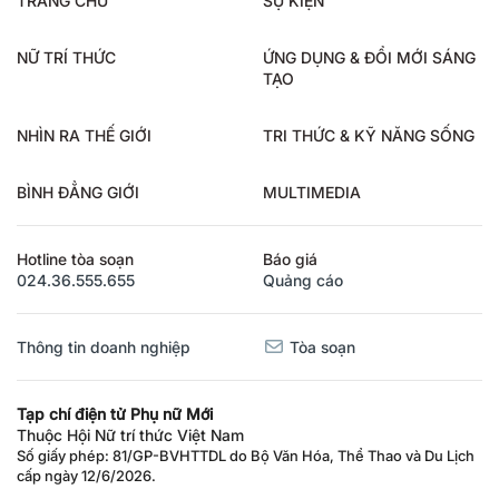
TRANG CHỦ
SỰ KIỆN
NỮ TRÍ THỨC
ỨNG DỤNG & ĐỔI MỚI SÁNG
TẠO
NHÌN RA THẾ GIỚI
TRI THỨC & KỸ NĂNG SỐNG
BÌNH ĐẲNG GIỚI
MULTIMEDIA
Hotline tòa soạn
Báo giá
024.36.555.655
Quảng cáo
Thông tin doanh nghiệp
Tòa soạn
Tạp chí điện tử Phụ nữ Mới
Thuộc Hội Nữ trí thức Việt Nam
Số giấy phép: 81/GP-BVHTTDL do Bộ Văn Hóa, Thể Thao và Du Lịch
cấp ngày 12/6/2026.