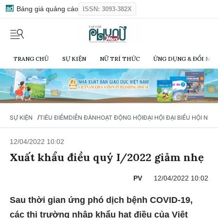
Bảng giá quảng cáo
ISSN: 3093-382X
TRANG CHỦ
SỰ KIỆN
NỮ TRÍ THỨC
ỨNG DỤNG & ĐỔI MỚI
/
SỰ KIỆN
TIÊU ĐIỂM
DIỄN ĐÀN
HOẠT ĐỘNG HỘI
ĐẠI HỘI ĐẠI BIỂU HỘI NỮ 
12/04/2022 10:02
Xuất khẩu điều quý I/2022 giảm nhẹ
PV
12/04/2022 10:02
Sau thời gian ứng phó dịch bệnh COVID-19,
các thị trường nhập khẩu hạt điều của Việt