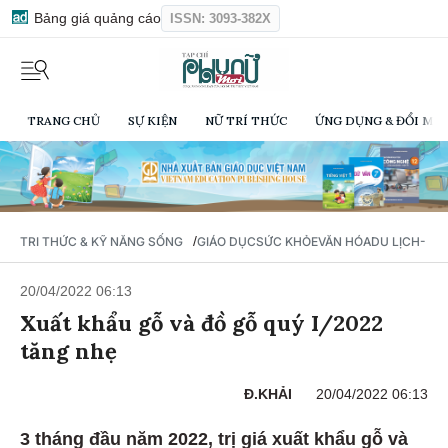
Bảng giá quảng cáo
ISSN: 3093-382X
TRANG CHỦ
SỰ KIỆN
NỮ TRÍ THỨC
ỨNG DỤNG & ĐỔI MỚI
/
TRI THỨC & KỸ NĂNG SỐNG
GIÁO DỤC
SỨC KHỎE
VĂN HÓA
DU LỊCH- Ẩ
20/04/2022 06:13
Xuất khẩu gỗ và đồ gỗ quý I/2022
tăng nhẹ
Đ.KHẢI
20/04/2022 06:13
3 tháng đầu năm 2022, trị giá xuất khẩu gỗ và