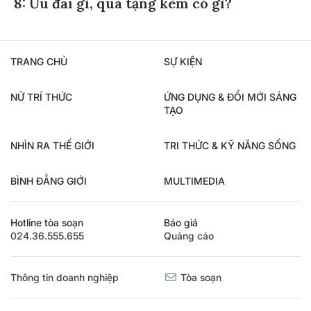
8: Ưu đãi gì, quà tặng kèm có gì?
TRANG CHỦ
SỰ KIỆN
NỮ TRÍ THỨC
ỨNG DỤNG & ĐỔI MỚI SÁNG
TẠO
NHÌN RA THẾ GIỚI
TRI THỨC & KỸ NĂNG SỐNG
BÌNH ĐẲNG GIỚI
MULTIMEDIA
Hotline tòa soạn
Báo giá
024.36.555.655
Quảng cáo
Thông tin doanh nghiệp
Tòa soạn