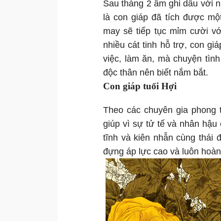
Sau tháng 2 âm ghi dấu với n
là con giáp đã tích được mộ
may sẽ tiếp tục mỉm cười vớ
nhiều cát tinh hỗ trợ, con g
việc, làm ăn, mà chuyện tìn
độc thân nên biết nắm bắt.
Con giáp tuổi Hợi
Theo các chuyên gia phong t
giúp vì sự tử tế và nhân hậu
tĩnh và kiên nhẫn cùng thái 
đựng áp lực cao và luôn hoàn