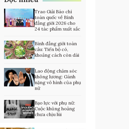
Trao Giải Báo chí
toàn quốc về Bình
đẳng giới 2026 cho
24 tác phẩm xuất sắc
Bình đẳng giới toàn
cầu: Tiến bộ có,
khoảng cách còn dài
Lao động chăm sóc
không lương: Gánh
nặng vô hình của phụ
nữ
Bạo lực với phụ nữ:
Cuộc khủng hoảng
chưa chịu lùi