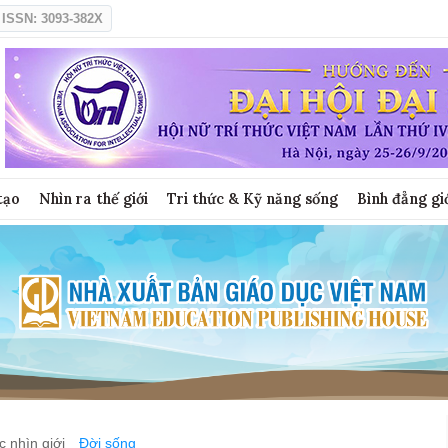
ISSN: 3093-382X
tạo
Nhìn ra thế giới
Tri thức & Kỹ năng sống
Bình đẳng gi
 nhìn giới
Đời sống