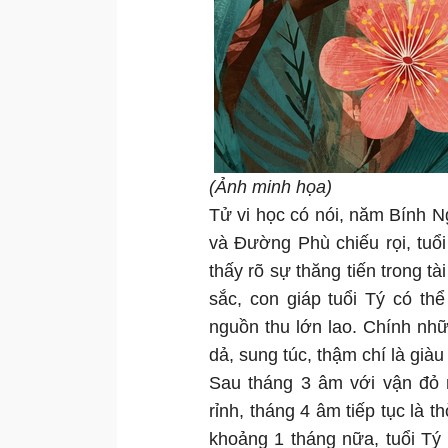
(Ảnh minh họa)
Tử vi học có nói, năm Bính N
và Đường Phù chiếu rọi, tuổ
thấy rõ sự thăng tiến trong t
sắc, con giáp tuổi Tý có t
nguồn thu lớn lao. Chính nh
dả, sung túc, thậm chí là già
Sau tháng 3 âm với vận đỏ n
rỉnh, tháng 4 âm tiếp tục là th
khoảng 1 tháng nữa, tuổi Tý