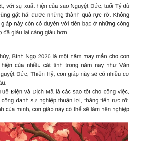
ệt, với sự xuất hiện của sao Nguyệt Đức, tuổi Tý dù
 cũng gặt hái được những thành quả rực rỡ. Không
n giáp này còn có duyên với tiền bạc ở những công
họ đã giàu lại càng giàu hơn.
thủy, Bính Ngọ 2026 là một năm may mắn cho con
t hiện của nhiều cát tinh trong năm nay như Văn
guyệt Đức, Thiên Hỷ, con giáp này sẽ có nhiều cơ
àu.
Tuế Điện và Dịch Mã là các sao tốt cho công việc,
công danh sự nghiệp thuận lợi, thăng tiến rực rỡ.
h của mình, con giáp này có thể sẽ làm nên nghiệp