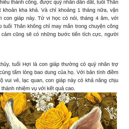
hiều thành công, được quý nhân dẫn dắt, tuổi Thân
t khoản kha khá. Và chỉ khoảng 1 tháng nữa, vận
i con giáp này. Tử vi học có nói, tháng 4 âm, với
iáp tuổi Thân không chỉ may mắn trong chuyện công
h cảm cũng sẽ có những bước tiến tích cực, người
hủy, tuổi Hợi là con giáp thường có quý nhân trợ
 cùng tấm lòng bao dung của họ. Với bản tính điềm
độ vui vẻ, lạc quan, con giáp này có khả năng chịu
 thành nhiệm vụ với kết quả cao.