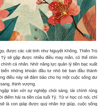
gọ, được các cát tinh như Nguyệt Không, Thiên Trù
i Tý sẽ gặp được nhiều điều may mắn, có thể nhìn
ài chính cá nhân. Nhờ năng lực quản lý tiền bạc xuất
hể biến những khoản đầu tư nhỏ bé ban đầu thành
ững điều này sẽ đảm bảo cho họ một cuộc sống dư
u sang, thịnh vượng.
gập tràn với sự nghiệp chói sáng, tài chính rủng
ời điểm hái ra tiền của tuổi Tý. Tử vi học có nói, chỉ
 sẽ là con giáp được quý nhân trợ giúp, cuộc sống