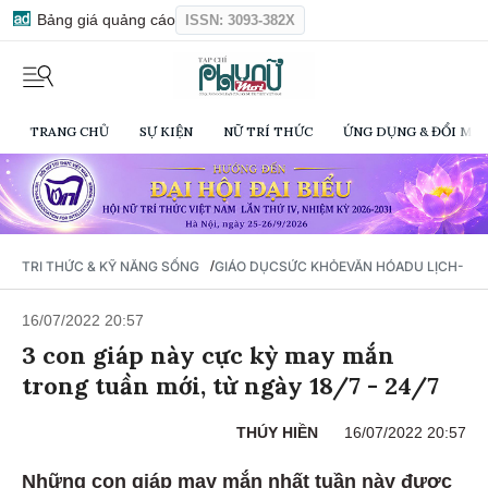
Bảng giá quảng cáo
ISSN: 3093-382X
TRANG CHỦ
SỰ KIỆN
NỮ TRÍ THỨC
ỨNG DỤNG & ĐỔI MỚI
/
TRI THỨC & KỸ NĂNG SỐNG
GIÁO DỤC
SỨC KHỎE
VĂN HÓA
DU LỊCH- Ẩ
16/07/2022 20:57
3 con giáp này cực kỳ may mắn
trong tuần mới, từ ngày 18/7 - 24/7
THÚY HIỀN
16/07/2022 20:57
Những con giáp may mắn nhất tuần này được