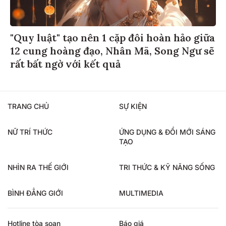
"Quy luật" tạo nên 1 cặp đôi hoàn hảo giữa
12 cung hoàng đạo, Nhân Mã, Song Ngư sẽ
rất bất ngờ với kết quả
TRANG CHỦ
SỰ KIỆN
NỮ TRÍ THỨC
ỨNG DỤNG & ĐỔI MỚI SÁNG
TẠO
NHÌN RA THẾ GIỚI
TRI THỨC & KỸ NĂNG SỐNG
BÌNH ĐẲNG GIỚI
MULTIMEDIA
Hotline tòa soạn
Báo giá