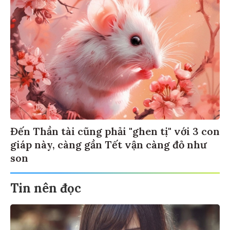
Đến Thần tài cũng phải "ghen tị" với 3 con
giáp này, càng gần Tết vận càng đỏ như
son
Tin nên đọc