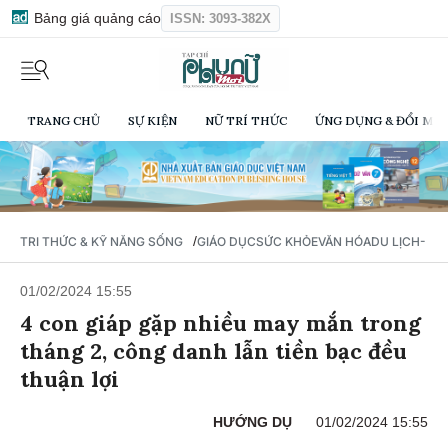
Bảng giá quảng cáo
ISSN: 3093-382X
TRANG CHỦ
SỰ KIỆN
NỮ TRÍ THỨC
ỨNG DỤNG & ĐỔI MỚI
/
TRI THỨC & KỸ NĂNG SỐNG
GIÁO DỤC
SỨC KHỎE
VĂN HÓA
DU LỊCH- Ẩ
01/02/2024 15:55
4 con giáp gặp nhiều may mắn trong
tháng 2, công danh lẫn tiền bạc đều
thuận lợi
HƯỚNG DỤ
01/02/2024 15:55