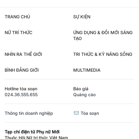
TRANG CHỦ
SỰ KIỆN
NỮ TRÍ THỨC
ỨNG DỤNG & ĐỔI MỚI SÁNG
TẠO
NHÌN RA THẾ GIỚI
TRI THỨC & KỸ NĂNG SỐNG
BÌNH ĐẲNG GIỚI
MULTIMEDIA
Hotline tòa soạn
Báo giá
024.36.555.655
Quảng cáo
Thông tin doanh nghiệp
Tòa soạn
Tạp chí điện tử Phụ nữ Mới
Thuộc Hội Nữ trí thức Việt Nam