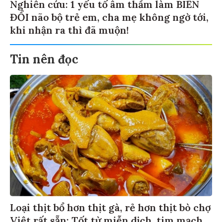
Nghiên cứu: 1 yếu tố âm thầm làm BIẾN
ĐỔI não bộ trẻ em, cha mẹ không ngờ tới,
khi nhận ra thì đã muộn!
Tin nên đọc
Loại thịt bổ hơn thịt gà, rẻ hơn thịt bò chợ
Việt rất sẵn: Tốt từ miễn dịch, tim mạch,