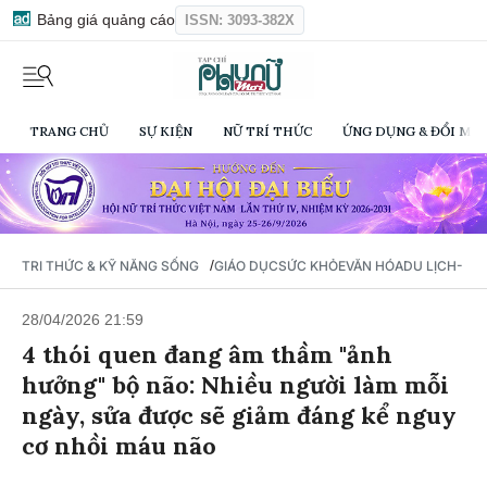
Bảng giá quảng cáo
ISSN: 3093-382X
TRANG CHỦ
SỰ KIỆN
NỮ TRÍ THỨC
ỨNG DỤNG & ĐỔI MỚI
/
TRI THỨC & KỸ NĂNG SỐNG
GIÁO DỤC
SỨC KHỎE
VĂN HÓA
DU LỊCH- Ẩ
28/04/2026 21:59
4 thói quen đang âm thầm "ảnh
hưởng" bộ não: Nhiều người làm mỗi
ngày, sửa được sẽ giảm đáng kể nguy
cơ nhồi máu não