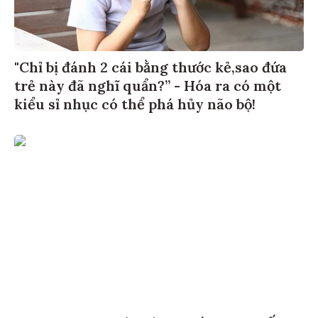
"Chỉ bị đánh 2 cái bằng thước kẻ,sao đứa
trẻ này đã nghĩ quẩn?” - Hóa ra có một
kiểu sỉ nhục có thể phá hủy não bộ!