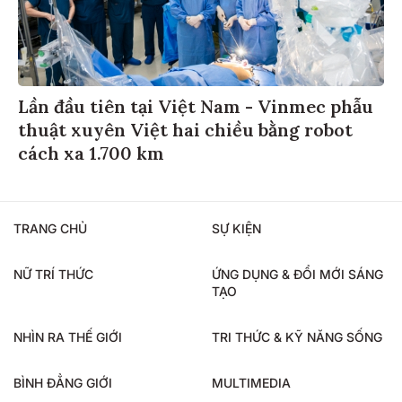
Lần đầu tiên tại Việt Nam - Vinmec phẫu
thuật xuyên Việt hai chiều bằng robot
cách xa 1.700 km
TRANG CHỦ
SỰ KIỆN
NỮ TRÍ THỨC
ỨNG DỤNG & ĐỔI MỚI SÁNG
TẠO
NHÌN RA THẾ GIỚI
TRI THỨC & KỸ NĂNG SỐNG
BÌNH ĐẲNG GIỚI
MULTIMEDIA