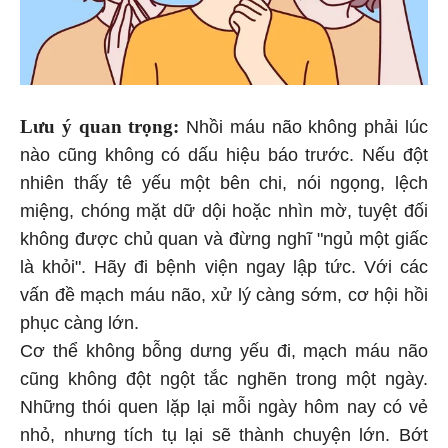
Lưu ý quan trọng:
Nhồi máu não không phải lúc
nào cũng không có dấu hiệu báo trước. Nếu đột
nhiên thấy tê yếu một bên chi, nói ngọng, lệch
miệng, chóng mặt dữ dội hoặc nhìn mờ, tuyệt đối
không được chủ quan và đừng nghĩ "ngủ một giấc
là khỏi". Hãy đi bệnh viện ngay lập tức. Với các
vấn đề mạch máu não, xử lý càng sớm, cơ hội hồi
phục càng lớn.
Cơ thể không bỗng dưng yếu đi, mạch máu não
cũng không đột ngột tắc nghẽn trong một ngày.
Những thói quen lặp lại mỗi ngày hôm nay có vẻ
nhỏ, nhưng tích tụ lại sẽ thành chuyện lớn. Bớt