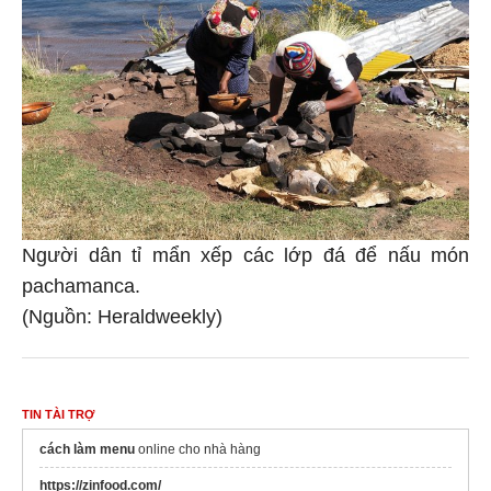
Người dân tỉ mẩn xếp các lớp đá để nấu món
pachamanca.
(Nguồn: Heraldweekly)
TIN TÀI TRỢ
cách làm menu
online cho nhà hàng
https://zinfood.com/