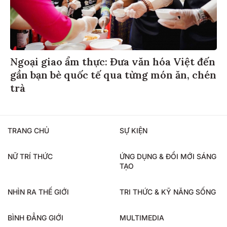
Ngoại giao ẩm thực: Đưa văn hóa Việt đến
gần bạn bè quốc tế qua từng món ăn, chén
trà
TRANG CHỦ
SỰ KIỆN
NỮ TRÍ THỨC
ỨNG DỤNG & ĐỔI MỚI SÁNG
TẠO
NHÌN RA THẾ GIỚI
TRI THỨC & KỸ NĂNG SỐNG
BÌNH ĐẲNG GIỚI
MULTIMEDIA