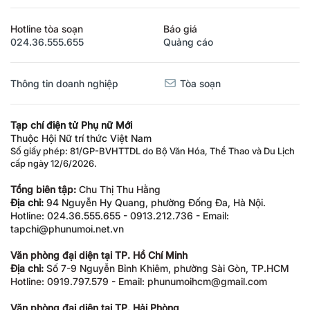
Hotline tòa soạn
Báo giá
024.36.555.655
Quảng cáo
Thông tin doanh nghiệp
Tòa soạn
Tạp chí điện tử Phụ nữ Mới
Thuộc Hội Nữ trí thức Việt Nam
Số giấy phép: 81/GP-BVHTTDL do Bộ Văn Hóa, Thể Thao và Du Lịch
cấp ngày 12/6/2026.
Tổng biên tập:
Chu Thị Thu Hằng
Địa chỉ:
94 Nguyễn Hy Quang, phường Đống Đa, Hà Nội.
Hotline: 024.36.555.655 - 0913.212.736 - Email:
tapchi@phunumoi.net.vn
Văn phòng đại diện tại TP. Hồ Chí Minh
Địa chỉ:
Số 7-9 Nguyễn Bỉnh Khiêm, phường Sài Gòn, TP.HCM
Hotline: 0919.797.579 - Email: phunumoihcm@gmail.com
Văn phòng đại diện tại TP. Hải Phòng