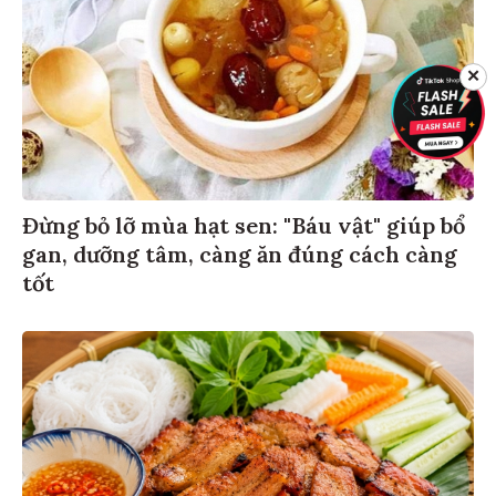
✕
Đừng bỏ lỡ mùa hạt sen: "Báu vật" giúp bổ
gan, dưỡng tâm, càng ăn đúng cách càng
tốt