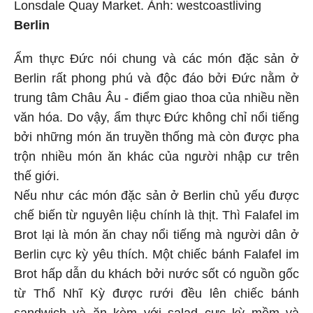
Lonsdale Quay Market. Ảnh: westcoastliving
Berlin
Ẩm thực Đức nói chung và các món đặc sản ở
Berlin rất phong phú và độc đáo bởi Đức nằm ở
trung tâm Châu Âu - điểm giao thoa của nhiều nền
văn hóa. Do vậy, ẩm thực Đức không chỉ nổi tiếng
bởi những món ăn truyền thống mà còn được pha
trộn nhiều món ăn khác của người nhập cư trên
thế giới.
Nếu như các món đặc sản ở Berlin chủ yếu được
chế biến từ nguyên liệu chính là thịt. Thì Falafel im
Brot lại là món ăn chay nổi tiếng mà người dân ở
Berlin cực kỳ yêu thích. Một chiếc bánh Falafel im
Brot hấp dẫn du khách bởi nước sốt có nguồn gốc
từ Thổ Nhĩ Kỳ được rưới đều lên chiếc bánh
sandwich và ăn kèm với salad cực kỳ mềm và