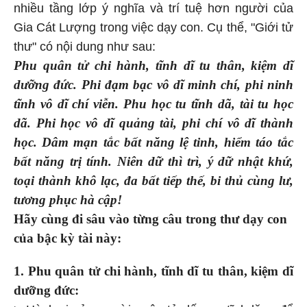
nhiều tầng lớp ý nghĩa và trí tuệ hơn người của
Gia Cát Lượng trong việc dạy con. Cụ thể, "Giới tử
thư" có nội dung như sau:
Phu quân tử chi hành, tĩnh dĩ tu thân, kiệm dĩ
dưỡng đức. Phi đạm bạc vô dĩ minh chí, phi ninh
tĩnh vô dĩ chí viễn. Phu học tu tĩnh dã, tài tu học
dã. Phi học vô dĩ quảng tài, phi chí vô dĩ thành
học. Dâm mạn tắc bất năng lệ tinh, hiểm táo tắc
bất năng trị tính. Niên dữ thì trì, ý dữ nhật khứ,
toại thành khô lạc, đa bất tiếp thế, bi thủ cùng lư,
tương phục hà cập!
Hãy cùng đi sâu vào từng câu trong thư dạy con
của bậc kỳ tài này:
1. Phu quân tử chi hành, tĩnh dĩ tu thân, kiệm dĩ
dưỡng đức: