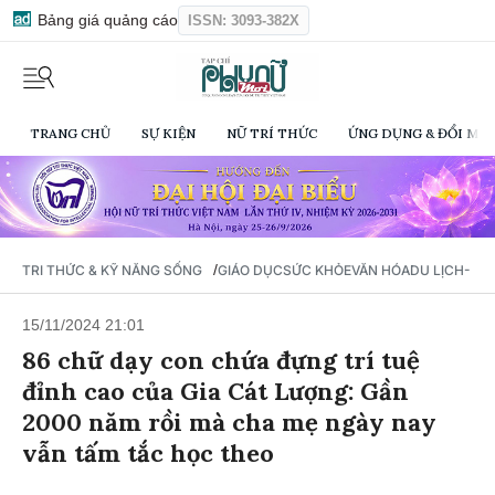
Bảng giá quảng cáo
ISSN: 3093-382X
TRANG CHỦ
SỰ KIỆN
NỮ TRÍ THỨC
ỨNG DỤNG & ĐỔI MỚI
/
TRI THỨC & KỸ NĂNG SỐNG
GIÁO DỤC
SỨC KHỎE
VĂN HÓA
DU LỊCH- Ẩ
15/11/2024 21:01
86 chữ dạy con chứa đựng trí tuệ
đỉnh cao của Gia Cát Lượng: Gần
2000 năm rồi mà cha mẹ ngày nay
vẫn tấm tắc học theo