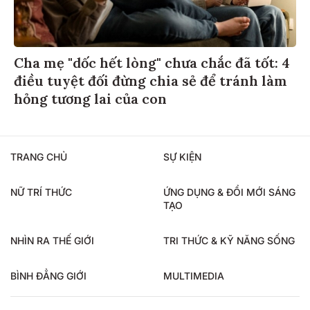
Cha mẹ "dốc hết lòng" chưa chắc đã tốt: 4
điều tuyệt đối đừng chia sẻ để tránh làm
hỏng tương lai của con
TRANG CHỦ
SỰ KIỆN
NỮ TRÍ THỨC
ỨNG DỤNG & ĐỔI MỚI SÁNG
TẠO
NHÌN RA THẾ GIỚI
TRI THỨC & KỸ NĂNG SỐNG
BÌNH ĐẲNG GIỚI
MULTIMEDIA