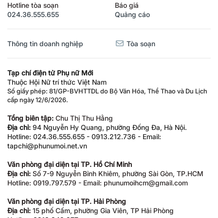
Hotline tòa soạn
Báo giá
024.36.555.655
Quảng cáo
Thông tin doanh nghiệp
Tòa soạn
Tạp chí điện tử Phụ nữ Mới
Thuộc Hội Nữ trí thức Việt Nam
Số giấy phép: 81/GP-BVHTTDL do Bộ Văn Hóa, Thể Thao và Du Lịch
cấp ngày 12/6/2026.
Tổng biên tập:
Chu Thị Thu Hằng
Địa chỉ:
94 Nguyễn Hy Quang, phường Đống Đa, Hà Nội.
Hotline: 024.36.555.655 - 0913.212.736 - Email:
tapchi@phunumoi.net.vn
Văn phòng đại diện tại TP. Hồ Chí Minh
Địa chỉ:
Số 7-9 Nguyễn Bỉnh Khiêm, phường Sài Gòn, TP.HCM
Hotline: 0919.797.579 - Email: phunumoihcm@gmail.com
Văn phòng đại diện tại TP. Hải Phòng
Địa chỉ:
15 phố Cấm, phường Gia Viên, TP Hải Phòng