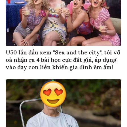
U50 lần đầu xem "Sex and the city", tôi vỡ
oà nhận ra 4 bài học cực đắt giá, áp dụng
vào dạy con liền khiến gia đình êm ấm!