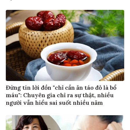
Đừng tin lời đồn "chỉ cần ăn táo đỏ là bổ
máu": Chuyên gia chỉ ra sự thật, nhiều
người vẫn hiểu sai suốt nhiều năm