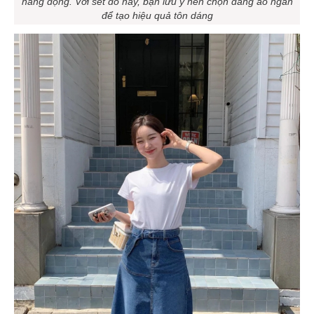
năng động. Với set đồ này, bạn lưu ý nên chọn dáng áo ngắn
để tạo hiệu quả tôn dáng