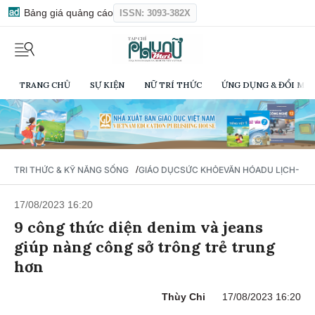
Bảng giá quảng cáo
ISSN: 3093-382X
TRANG CHỦ
SỰ KIỆN
NỮ TRÍ THỨC
ỨNG DỤNG & ĐỔI MỚI
/
TRI THỨC & KỸ NĂNG SỐNG
GIÁO DỤC
SỨC KHỎE
VĂN HÓA
DU LỊCH- Ẩ
17/08/2023 16:20
9 công thức diện denim và jeans
giúp nàng công sở trông trẻ trung
hơn
Thùy Chi
17/08/2023 16:20