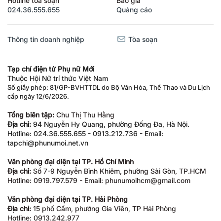
Hotline tòa soạn
Báo giá
024.36.555.655
Quảng cáo
Thông tin doanh nghiệp
Tòa soạn
Tạp chí điện tử Phụ nữ Mới
Thuộc Hội Nữ trí thức Việt Nam
Số giấy phép: 81/GP-BVHTTDL do Bộ Văn Hóa, Thể Thao và Du Lịch
cấp ngày 12/6/2026.
Tổng biên tập:
Chu Thị Thu Hằng
Địa chỉ:
94 Nguyễn Hy Quang, phường Đống Đa, Hà Nội.
Hotline: 024.36.555.655 - 0913.212.736 - Email:
tapchi@phunumoi.net.vn
Văn phòng đại diện tại TP. Hồ Chí Minh
Địa chỉ:
Số 7-9 Nguyễn Bỉnh Khiêm, phường Sài Gòn, TP.HCM
Hotline: 0919.797.579 - Email: phunumoihcm@gmail.com
Văn phòng đại diện tại TP. Hải Phòng
Địa chỉ:
15 phố Cấm, phường Gia Viên, TP Hải Phòng
Hotline: 0913.242.977