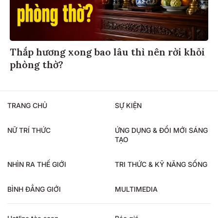
Thắp hương xong bao lâu thì nên rời khỏi
phòng thờ?
TRANG CHỦ
SỰ KIỆN
NỮ TRÍ THỨC
ỨNG DỤNG & ĐỔI MỚI SÁNG
TẠO
NHÌN RA THẾ GIỚI
TRI THỨC & KỸ NĂNG SỐNG
BÌNH ĐẲNG GIỚI
MULTIMEDIA