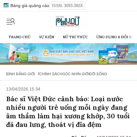
Bảng giá quảng cáo
ISSN: 3093-382X
TRANG CHỦ
SỰ KIỆN
NỮ TRÍ THỨC
ỨNG DỤNG & ĐỔI MỚI
/
BÌNH ĐẲNG GIỚI
CHÍNH SÁCH
GÓC NHÌN GIỚI
ĐỜI SỐNG
13/04/2026 15:34
Bác sĩ Việt Đức cảnh báo: Loại nước
nhiều người trẻ uống mỗi ngày đang
âm thầm làm hại xương khớp, 30 tuổi
đã đau lưng, thoát vị đĩa đệm