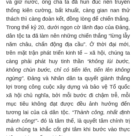
và giữ nước, ông cha ta đã hun đúc nên truyền
thống kiên cường, bất khuất, càng gian nan thử
thách thì càng đoàn kết, đồng lòng để chiến thắng.
Trong thế kỷ 20, dưới ngọn cờ lãnh đạo của Đảng,
dân tộc ta đã làm nên những chiến thắng “lừng lẫy
năm châu, chấn động địa cầu”. Ở thời đại mới,
trên mặt trận phát triển kinh tế – xã hội, chúng ta
càng phải phát huy tinh thần
“không lùi bước,
không chùn bước, chỉ có tiến lên, tiến lên không
ngừng”
. Đảng và Nhân dân ta quyết giành thắng
lợi trong công cuộc xây dựng và bảo vệ Tổ quốc
xã hội chủ nghĩa, bởi mỗi bước đi chậm trễ, mỗi
mục tiêu không đạt được đều ảnh hưởng đến
tương lai của cả dân tộc.
“Thành công, nhất định
thành công!”-
đó là tâm thế, là quyết tâm chính trị
mà chúng ta khắc cốt ghi tâm khi bước vào thực