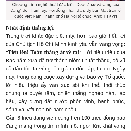
Chương trình nghệ thuật đặc biệt "Dưới lá cờ vẻ vang của
Đảng” do Thành uỷ, Hội đồng nhân dân, Uỷ ban Mặt trận tổ
quốc Việt Nam Thành phố Hà Nội tổ chức. Ảnh: TTXVN
Nhất định thắng lợi
Trong thời khắc đặc biệt này, hơn bao giờ hết, lời
của Chủ tịch Hồ Chí Minh kính yêu vẫn vang vọng:
Tiến lên! Toàn thắng ắt về ta!
“
”
. Lời hiệu triệu của
Bác năm xưa đã trở thành niềm tin tất thắng, cổ vũ
cả dân tộc ta vùng lên giành độc lập, tự do. Ngày
nay, trong công cuộc xây dựng và bảo vệ Tổ quốc,
lời hiệu triệu ấy vẫn sục sôi khí thế, thôi thúc
chúng ta quyết tâm, chiến thắng nghèo nàn, lạc
hậu, xây dựng đất nước phồn vinh, hạnh phúc,
sánh vai với bạn bè năm châu.
Gần 6 triệu đảng viên cùng trên 100 triệu đồng bào
đang mang trong tim mình một ngọn lửa khát vọng