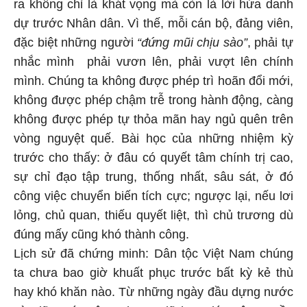
ra không chỉ là khát vọng mà còn là lời hứa danh
dự trước Nhân dân. Vì thế, mỗi cán bộ, đảng viên,
đặc biệt những người
“đứng mũi chịu sào”
, phải tự
nhắc mình phải vươn lên, phải vượt lên chính
mình. Chúng ta không được phép trì hoãn đổi mới,
không được phép chậm trễ trong hành động, càng
không được phép tự thỏa mãn hay ngủ quên trên
vòng nguyệt quế. Bài học của những nhiệm kỳ
trước cho thấy: ở đâu có quyết tâm chính trị cao,
sự chỉ đạo tập trung, thống nhất, sâu sát, ở đó
công việc chuyển biến tích cực; ngược lại, nếu lơi
lỏng, chủ quan, thiếu quyết liệt, thì chủ trương dù
đúng mấy cũng khó thành công.
Lịch sử đã chứng minh: Dân tộc Việt Nam chúng
ta chưa bao giờ khuất phục trước bất kỳ kẻ thù
hay khó khăn nào. Từ những ngày đầu dựng nước