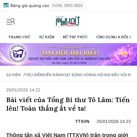
Bảng giá quảng cáo
ISSN: 3093-382X
TRANG CHỦ
SỰ KIỆN
NỮ TRÍ THỨC
ỨNG DỤNG & ĐỔI MỚI
/
SỰ KIỆN
TIÊU ĐIỂM
DIỄN ĐÀN
HOẠT ĐỘNG HỘI
ĐẠI HỘI ĐẠI BIỂU HỘI NỮ 
25/01/2026 14:22
Bài viết của Tổng Bí thư Tô Lâm: Tiến
lên! Toàn thắng ắt về ta!
TTXVN
25/01/2026 14:22
Thông tấn xã Việt Nam (TTXVN) trân trọng giới