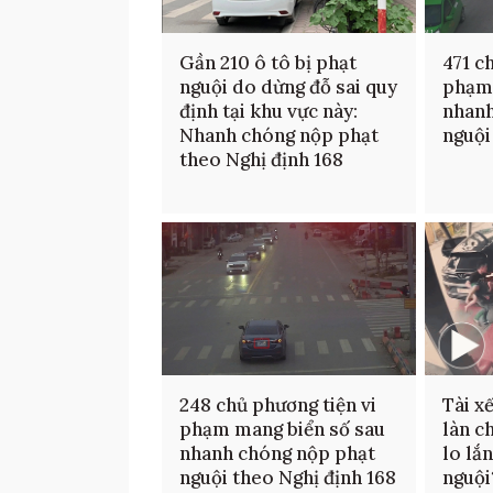
Gần 210 ô tô bị phạt
471 c
nguội do dừng đỗ sai quy
phạm 
định tại khu vực này:
nhanh
Nhanh chóng nộp phạt
nguội
theo Nghị định 168
248 chủ phương tiện vi
Tài x
phạm mang biển số sau
làn c
nhanh chóng nộp phạt
lo lắn
nguội theo Nghị định 168
nguội