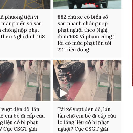
hủ phương tiện vi
882 chủ xe có biển số
mang biển số sau
sau nhanh chóng nộp
 chóng nộp phạt
phạt nguội theo Nghị
 theo Nghị định 168
định 168: Vi phạm cùng 1
lỗi có mức phạt lên tới
22 triệu đồng
ế vượt đèn đỏ, lấn
Tài xế vượt đèn đỏ, lấn
hở em bé đi cấp cứu
làn chở em bé đi cấp cứu
g liệu có bị phạt
lo lắng liệu có bị phạt
? Cục CSGT giải
nguội? Cục CSGT giải