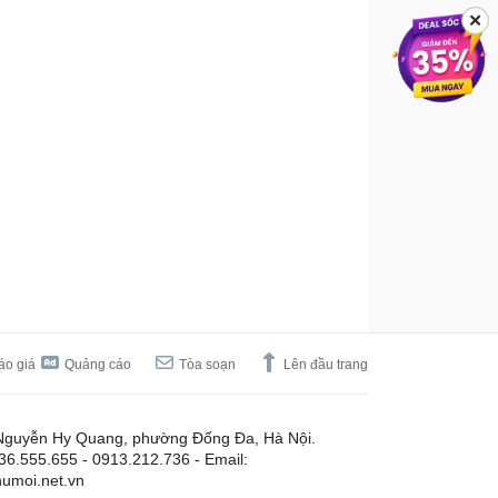
✕
áo giá
Quảng cáo
Tòa soạn
Lên đầu trang
Nguyễn Hy Quang, phường Đống Đa, Hà Nội.
.36.555.655 - 0913.212.736 - Email:
umoi.net.vn