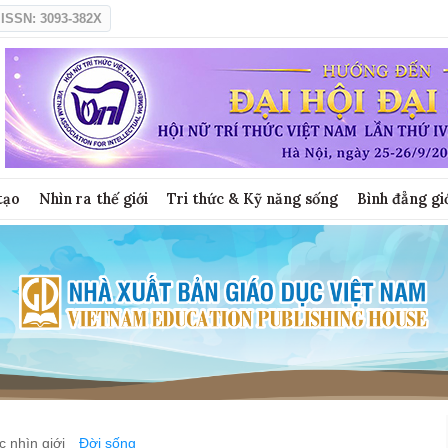
ISSN: 3093-382X
tạo
Nhìn ra thế giới
Tri thức & Kỹ năng sống
Bình đẳng gi
 nhìn giới
Đời sống