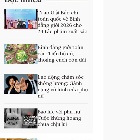
Trao Giải Báo chí
toàn quốc về Bình
đẳng giới 2026 cho
24 tác phẩm xuất sắc
Bình đẳng giới toàn
cầu: Tiến bộ có,
khoảng cách còn dài
Lao động chăm sóc
không lương: Gánh
nặng vô hình của phụ
nữ
Bạo lực với phụ nữ:
Cuộc khủng hoảng
chưa chịu lùi