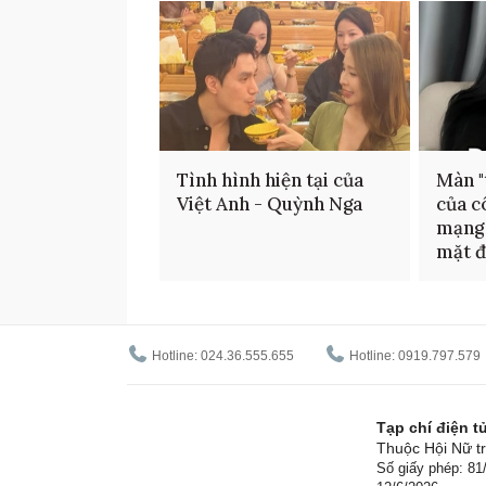
Tình hình hiện tại của
Màn "
Việt Anh - Quỳnh Nga
của c
mạng 
mặt đ
Hotline: 024.36.555.655
Hotline: 0919.797.579
Tạp chí điện 
Thuộc Hội Nữ tr
Số giấy phép: 8