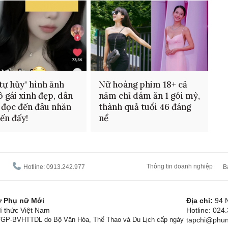
tự hủy" hình ảnh
Nữ hoàng phim 18+ cả
ô gái xinh đẹp, dân
năm chỉ dám ăn 1 gói mỳ,
đọc đến đâu nhăn
thành quả tuổi 46 đáng
ến đấy!
nể
Thông tin doanh nghiệp
Hotline: 0913.242.977
B
tử Phụ nữ Mới
Địa chỉ:
94 
í thức Việt Nam
Hotline: 024
1/GP-BVHTTDL do Bộ Văn Hóa, Thể Thao và Du Lịch cấp ngày
tapchi@phun