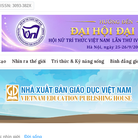
ISSN: 3093-382X
tạo
Nhìn ra thế giới
Tri thức & Kỹ năng sống
Bình đẳng gi
 nhìn giới
Đời sống