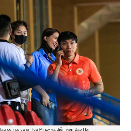
Hậu còn có ca sĩ Hoà Minzy và diễn viên Bảo Hân