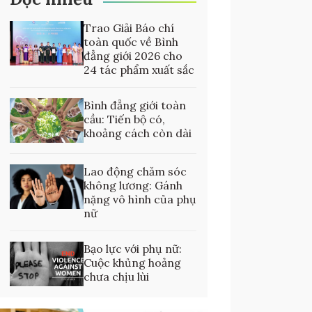
Trao Giải Báo chí
toàn quốc về Bình
đẳng giới 2026 cho
24 tác phẩm xuất sắc
Bình đẳng giới toàn
cầu: Tiến bộ có,
khoảng cách còn dài
Lao động chăm sóc
không lương: Gánh
nặng vô hình của phụ
nữ
Bạo lực với phụ nữ:
Cuộc khủng hoảng
chưa chịu lùi