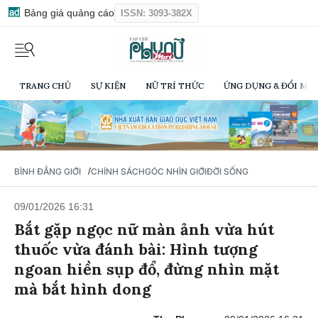
Bảng giá quảng cáo
ISSN: 3093-382X
TRANG CHỦ
SỰ KIỆN
NỮ TRÍ THỨC
ỨNG DỤNG & ĐỔI MỚI
/
BÌNH ĐẲNG GIỚI
CHÍNH SÁCH
GÓC NHÌN GIỚI
ĐỜI SỐNG
09/01/2026 16:31
Bắt gặp ngọc nữ màn ảnh vừa hút
thuốc vừa đánh bài: Hình tượng
ngoan hiền sụp đổ, đừng nhìn mặt
mà bắt hình dong