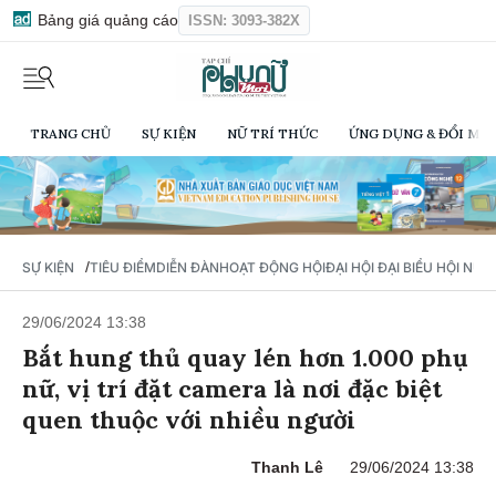
Bảng giá quảng cáo
ISSN: 3093-382X
TRANG CHỦ
SỰ KIỆN
NỮ TRÍ THỨC
ỨNG DỤNG & ĐỔI MỚI
/
SỰ KIỆN
TIÊU ĐIỂM
DIỄN ĐÀN
HOẠT ĐỘNG HỘI
ĐẠI HỘI ĐẠI BIỂU HỘI NỮ 
29/06/2024 13:38
Bắt hung thủ quay lén hơn 1.000 phụ
nữ, vị trí đặt camera là nơi đặc biệt
quen thuộc với nhiều người
Thanh Lê
29/06/2024 13:38