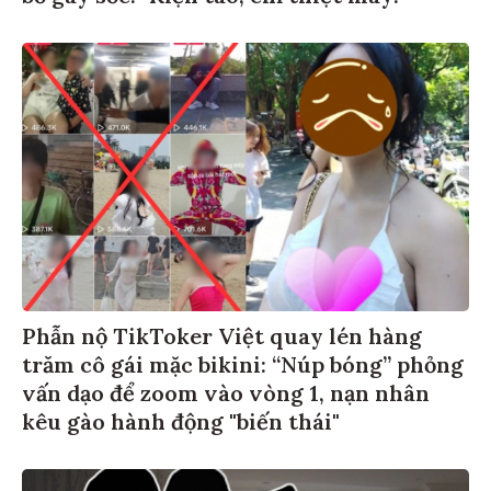
Phẫn nộ TikToker Việt quay lén hàng
trăm cô gái mặc bikini: “Núp bóng” phỏng
vấn dạo để zoom vào vòng 1, nạn nhân
kêu gào hành động "biến thái"