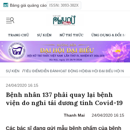
Bảng giá quảng cáo
ISSN: 3093-382X
TRANG CHỦ
SỰ KIỆN
NỮ TRÍ THỨC
ỨNG DỤNG & ĐỔI MỚI
/
SỰ KIỆN
TIÊU ĐIỂM
DIỄN ĐÀN
HOẠT ĐỘNG HỘI
ĐẠI HỘI ĐẠI BIỂU HỘI NỮ 
24/04/2020 16:15
Bệnh nhân 137 phải quay lại bệnh
viện do nghi tái dương tính Covid-19
Thanh Mai
24/04/2020 16:15
Các bác sĩ đang gửi mẫu bệnh phẩm của bệnh