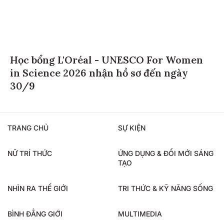
Học bổng L'Oréal - UNESCO For Women
in Science 2026 nhận hồ sơ đến ngày
30/9
TRANG CHỦ
SỰ KIỆN
NỮ TRÍ THỨC
ỨNG DỤNG & ĐỔI MỚI SÁNG
TẠO
NHÌN RA THẾ GIỚI
TRI THỨC & KỸ NĂNG SỐNG
BÌNH ĐẲNG GIỚI
MULTIMEDIA